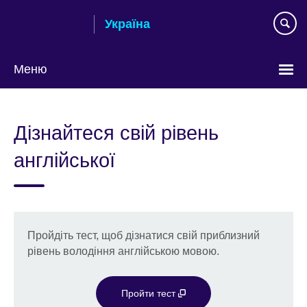
Skip
Україна
to
main
content
Меню
Choose
your
Дізнайтеся свій рівень
language
англійської
Пройдіть тест, щоб дізнатися свій приблизний
рівень володіння англійською мовою.
Пройти тест