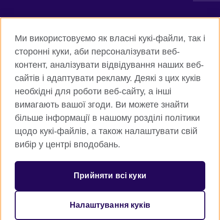
Connect with us
Ми використовуємо як власні кукі-файли, так і
Facebook
Twitter
сторонні куки, аби персоналізувати веб-
контент, аналізувати відвідування наших веб-
Instagram
Flickr
сайтів і адаптувати рекламу. Деякі з цих куків
TikTok
YouTube
необхідні для роботи веб-сайту, а інші
вимагають вашої згоди. Ви можете знайти
більше інформації в нашому розділі політики
щодо кукі-файлів, а також налаштувати свій
Всесвітня Британська Рада
вибір у центрі вподобань.
Приватність та умови користування
Куки
Прийняти всі куки
Карта сайту
Налаштування куків
© 2026 British Council