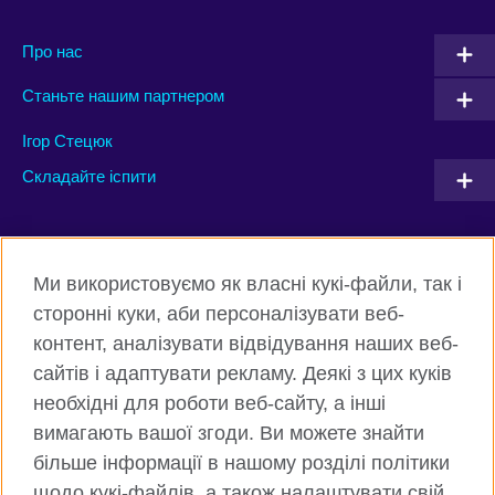
Про нас
Станьте нашим партнером
Ігор Стецюк
Складайте іспити
Connect with us
Ми використовуємо як власні кукі-файли, так і
Facebook
Twitter
сторонні куки, аби персоналізувати веб-
контент, аналізувати відвідування наших веб-
Instagram
Flickr
сайтів і адаптувати рекламу. Деякі з цих куків
TikTok
YouTube
необхідні для роботи веб-сайту, а інші
вимагають вашої згоди. Ви можете знайти
більше інформації в нашому розділі політики
щодо кукі-файлів, а також налаштувати свій