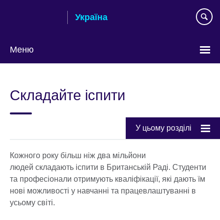
Skip
Україна
to
main
content
Меню
Choose
your
Складайте іспити
language
У цьому розділі
Кожного року більш ніж два мільйони
людей складають іспити в Британській Раді. Студенти
та професіонали отримують кваліфікації, які дають їм
нові можливості у навчанні та працевлаштуванні в
усьому світі.