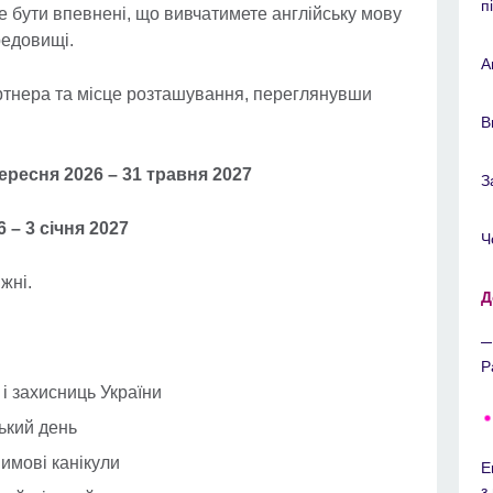
п
 бути впевнені, що вивчатимете англійську мову
редовищі.
А
ртнера та місце розташування, переглянувши
В
ересня 2026 – 31 травня 2027
З
 – 3 січня 2027
Ч
ижні.
Д
Р
 і захисниць України
ський день
Зимові канікули
E
з