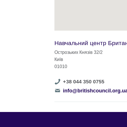
Навчальний центр Британ
Острозьких Князів 32/2
Київ
01010
Telephone
+38 044 350 0755
number
Telephone
info@britishcouncil.org.u
number