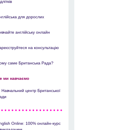
ідлітків
нглійська для дорослих
ивчайте англійську онлайн
ареєструйтеся на консультацію
ому саме Британська Рада?
е ми навчаємо
Навчальний центр Британської
ади
nglish Online: 100% онлайн-курс
 викладачем