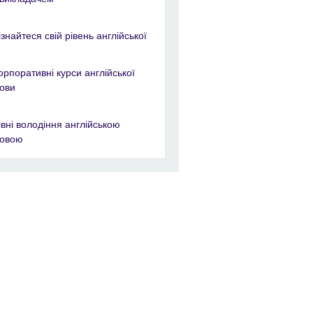
ізнайтеся свій рівень англійської
орпоративні курси англійської
ови
івні володіння англійською
овою