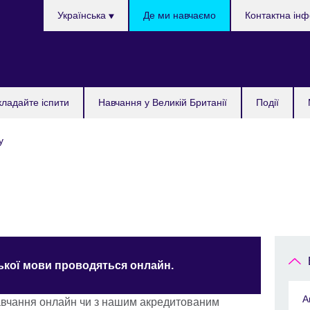
Choose
Українська
Де ми навчаємо
Контактна ін
your
language
кладайте іспити
Навчання у Великій Британії
Події
у
ської мови проводяться онлайн.
А
навчання онлайн чи з нашим акредитованим