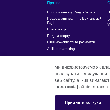
Про нас
С
Про Британську Раду в Україні
П
ш
Працевлаштування в Британській
М
Раді
У
Прес-центр
Подати скаргу
Рівні можливості та розмаїття
Affiliate marketing
Ми використовуємо як власн
аналізувати відвідування н
веб-сайту, а інші вимагаю
щодо кукі-файлів, а також
Всесвітня Британська Рада
Приват
Прийняти всі куки
© 2026 British Council