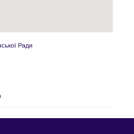
ської Ради
a