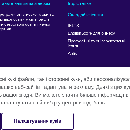
таньте нашим партнером
Ігор Стецюк
рограми англійської мови та
Складайте іспити
кілької освіти у співпраці з
іністерством освіти і науки
IELTS
країни
EnglishScore для бізнесу
Професійні та університетські
іспити
Aptis
і кукі-файли, так і сторонні куки, аби персоналізува
аших веб-сайтів і адаптувати рекламу. Деякі з цих ку
ть вашої згоди. Ви можете знайти більше інформації в
 налаштувати свій вибір у центрі вподобань.
ність та умови користування
Куки
Карта сайту
Налаштування куків