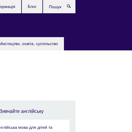
формація
Блог
Пошук
Мистецтво, освіта, суспільство
Вивчайте англійську
нглійська мова для дітей та