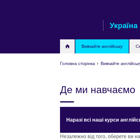
Skip
to
main
Україна
content
Вивчайте англійську
С
Головна сторінка
Вивчайте англійськ
Де ми навчаємо
Наразі всі наші курси англій
Незалежно від того, оберете ви 