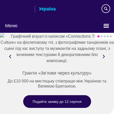
Skip
Україна
to
main
content
Меню
Choose
your
language
Гранти «Зв’язки через культуру»
До £10 000 на мистецьку співпрацю між Україною та
Великою Британією.
Подайте заявку до 12 серпня