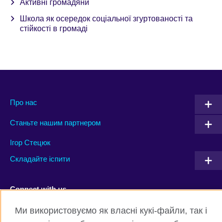
Активні громадяни
Школа як осередок соціальної згуртованості та
стійкості в громаді
Про нас
Станьте нашим партнером
Ігор Стецюк
Складайте іспити
Connect with us
Ми використовуємо як власні кукі-файли, так і
Facebook
Twitter