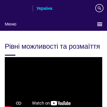
Skip
Україна
to
main
content
Меню
Choose
your
Рівні можливості та розмаїття
language