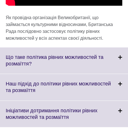
Як провідна організація Великобританії, що
займається культурними відносинами, Британська
Рада послідовно застосовує політику рівних
можливостей у всіх аспектах своєї діяльності.
Що таке політика рівних можливостей та
Click
розмаїття?
to
expand.
More
Наш підхід до політики рівних можливостей
information
Click
та розмаїття
available.
to
expand.
More
Ініціативи дотримання політики рівних
information
Click
можливостей та розмаїття
available.
to