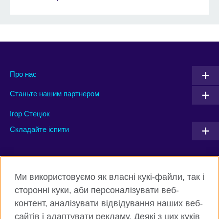
Про нас
Станьте нашим партнером
Ігор Стецюк
Складайте іспити
Connect with us
Ми використовуємо як власні кукі-файли, так і
Facebook
Twitter
сторонні куки, аби персоналізувати веб-
контент, аналізувати відвідування наших веб-
Instagram
Flickr
сайтів і адаптувати рекламу. Деякі з цих куків