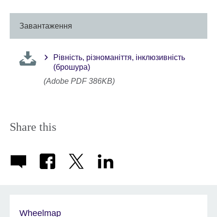
expand.
More
information
Завантаження
available.
Рівність, різноманіття, інклюзивність
(брошура)
(Adobe PDF 386KB)
Share this
Wheelmap