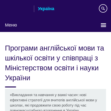
Skip
Україна
to
main
content
Меню
Choose
your
Програми англійської мови та
language
шкілької освіти у співпраці з
Міністерством освіти і науки
України
«Викладання та навчання у важкі часи»: нові
ефективні стратегії для вчителів англійської мови у
школах, які продовжили свою роботу під час
повномасштабного вторгнення в Україну.