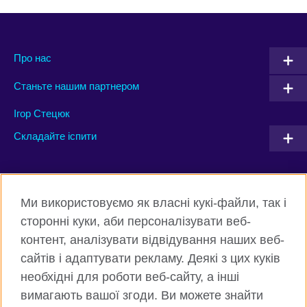
Про нас
Станьте нашим партнером
Ігор Стецюк
Складайте іспити
Connect with us
Ми використовуємо як власні кукі-файли, так і
Facebook
Twitter
сторонні куки, аби персоналізувати веб-
контент, аналізувати відвідування наших веб-
Instagram
Flickr
сайтів і адаптувати рекламу. Деякі з цих куків
TikTok
YouTube
необхідні для роботи веб-сайту, а інші
вимагають вашої згоди. Ви можете знайти