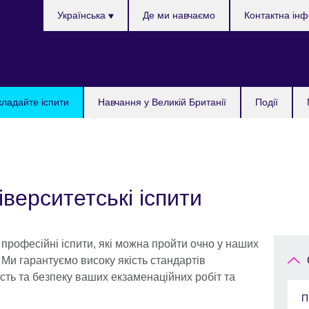
Choose
Українська
Де ми навчаємо
Контактна ін
your
language
кладайте іспити
Навчання у Великій Британії
Події
іверситетські іспити
 професійні іспити, які можна пройти очно у наших
 Ми гарантуємо високу якість стандартів
сть та безпеку ваших екзаменаційних робіт та
П