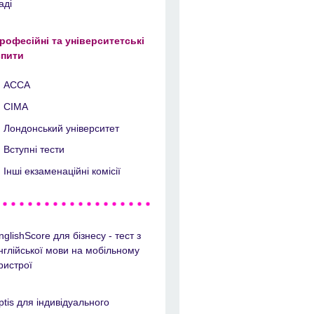
аді
рофесійні та університетські
спити
ACCA
CIMA
Лондонський університет
Вступні тести
Інші екзаменаційні комісії
nglishScore для бізнесу - тест з
нглійської мови на мобільному
ристрої
ptis для індивідуального