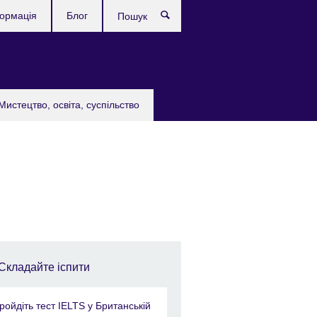
формація
Блог
Пошук
Мистецтво, освіта, суспільство
Складайте іспити
ройдіть тест IELTS у Британській