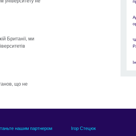
ом університету не
п
A
о
ій Британії, ми
Ч
іверситетів
Р
І
танов, що не
таньте нашим партнером
Ігор Стецюк