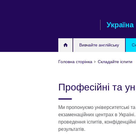
Skip
to
main
Україна
content
Вивчайте англійську
С
Головна сторінка
Складайте іспити
Професійні та ун
Ми пропонуємо університетські та
екзаменаційних центрах в Україні.
проведення іспитів, конфіденційні
результатів.