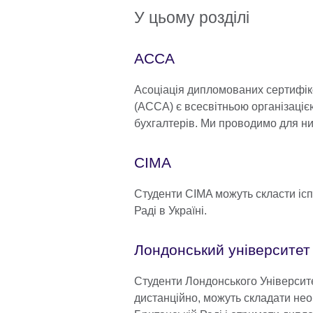
У цьому розділі
ACCA
Асоціація дипломованих сертифік
(ACCA) є всесвітньою організаці
бухгалтерів. Ми проводимо для них
CIMA
Студенти CIMA можуть скласти ісп
Раді в Україні.
Лондонський університет
Студенти Лондонського Університе
дистанційно, можуть складати необ