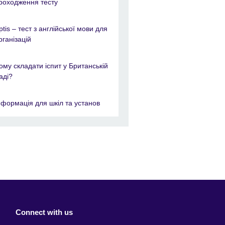
роходження тесту
ptis – тест з англійської мови для
рганізацій
ому складати іспит у Британській
аді?
нформація для шкіл та установ
Connect with us