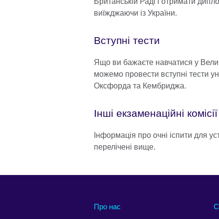
Британській Раді і отримати дипл
виїжджаючи із України.
Вступні тести
Ящо ви бажаєте навчатися у Велик
можемо провести вступні тести ун
Оксфорда та Кембриджа.
Інші екзаменаційні комісії
Інформація про очні іспити для ус
перелічені вище.
Про нас
С