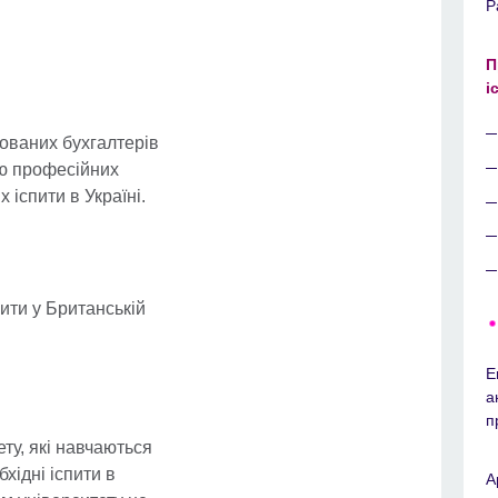
Р
П
і
ованих бухгалтерів
єю професійних
 іспити в Україні.
ити у Британській
E
а
п
ту, які навчаються
хідні іспити в
A