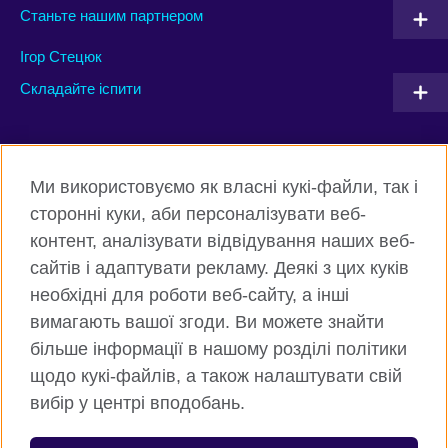
Станьте нашим партнером
Ігор Стецюк
Складайте іспити
Connect with us
Ми використовуємо як власні кукі-файли, так і
Facebook
Twitter
сторонні куки, аби персоналізувати веб-
контент, аналізувати відвідування наших веб-
Instagram
Flickr
сайтів і адаптувати рекламу. Деякі з цих куків
TikTok
YouTube
необхідні для роботи веб-сайту, а інші
вимагають вашої згоди. Ви можете знайти
більше інформації в нашому розділі політики
щодо кукі-файлів, а також налаштувати свій
Всесвітня Британська Рада
вибір у центрі вподобань.
Приватність та умови користування
Куки