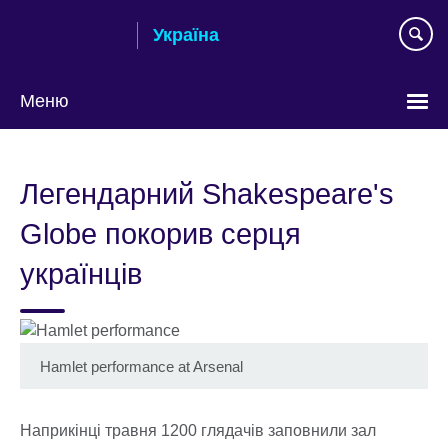
Skip
Україна
to
main
content
Меню
Choose
your
Легендарний Shakespeare's
language
Globe покорив серця
українців
Hamlet performance at Arsenal
Наприкінці травня 1200 глядачів заповнили зал