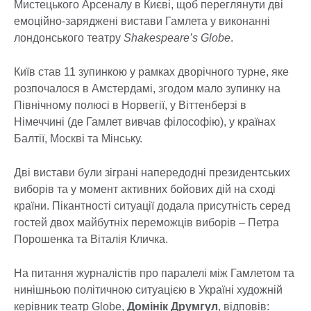
Мистецького Арсеналу в Києві, щоб переглянути дві
емоційно-заряджені вистави Гамлета у виконанні
лондонського театру
Shakespeare’s Globe
.
Київ став 11 зупинкою у рамках дворічного турне, яке
розпочалося в Амстердамі, згодом мало зупинку на
Північному полюсі в Норвегії, у Віттенберзі в
Німеччині (де Гамлет вивчав філософію), у країнах
Балтії, Москві та Мінську.
Дві вистави були зіграні напередодні президентських
виборів та у момент активних бойових дій на сході
країни. Пікантності ситуації додала присутність серед
гостей двох майбутніх переможців виборів – Петра
Порошенка та Віталія Кличка.
На питання журналістів про паралелі між Гамлетом та
нинішньою політичною ситуацією в Україні художній
керівник театр Globe,
Домінік Друмгул
, відповів: