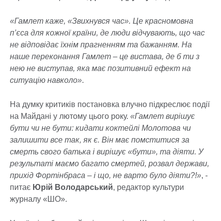
«Гамлет каже, «Звихнувся час». Це красномовна
п’єса для кожної країни, де люди відчувають, що час
не відповідає їхнім прагненням та бажанням. На
наше переконання Гамлет – це вистава, де б ти з
нею не виступав, яка має позитивний ефект на
ситуацію навколо»
.
На думку критиків постановка влучно підкреслює події
на Майдані у лютому цього року.
«Гамлет вирішує
бути чи не бути: кидати коктейлі Молотова чи
залишити все так, як є. Він має помститися за
смерть свого батька і вирішує «бути»
, та діяти. У
результаті маємо багато смертей, розвал держави,
прихід Фортінбраса – і що, не варто було діяти?!»
, -
питає
Юрій Володарський
, редактор культури
журналу «ШО».