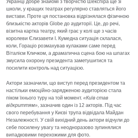
Українці добре знайомі з творчістю Шекспіра ще зі
школи, у кращих театрах регулярно ставляться його
вистави. Проте ця постановка відрізнялася фізичною
близькістю акторів Globe до аудиторії. Це, до речі,
візитна картка театру, який грає у колі ще з часів
королеви Єлизавети І. Кумедна ситуація склалася,
коли, Гораціо розмахував кулаками саме перед
Віталієм Кличком, а драматична сцена бою на шпагах
змусила охорону президента заметушитися та
посилити контроль над ситуацією.
Актори зазначили, що виступ перед президентом та
настільки емоційно-зарядженою аудиторією стала
піком їхнього туру на той момент.
«Київ став
відкриттям»
, зазначив один із 12 акторів. Під час
свого перебування у Києві трупа відвідала Майдан
Незалежності. У свій вихідний день актори відчули до
себе посилену увагу та неодноразово зупинялися
випадковими перехожими для фото.