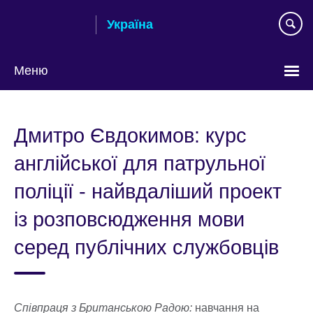
Skip
Україна
to
main
content
Меню
Choose
your
Дмитро Євдокимов: курс
language
англійської для патрульної
поліції - найвдаліший проект
із розповсюдження мови
серед публічних службовців
Співпраця з Британською Радою:
навчання на