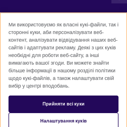
Connect with us
Ми використовуємо як власні кукі-файли, так і
Facebook
Twitter
сторонні куки, аби персоналізувати веб-
контент, аналізувати відвідування наших веб-
Instagram
Flickr
сайтів і адаптувати рекламу. Деякі з цих куків
TikTok
YouTube
необхідні для роботи веб-сайту, а інші
вимагають вашої згоди. Ви можете знайти
більше інформації в нашому розділі політики
щодо кукі-файлів, а також налаштувати свій
Всесвітня Британська Рада
вибір у центрі вподобань.
Приватність та умови користування
Куки
Прийняти всі куки
Карта сайту
Налаштування куків
© 2026 British Council