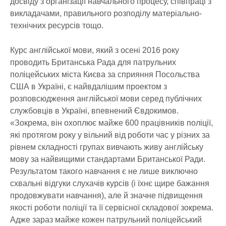
досвіду з організації навчального процесу, співпраці з
викладачами, правильного розподілу матеріально-
технічних ресурсів тощо.
Курс англійської мови, який з осені 2016 року
проводить Британська Рада для патрульних
поліцейських міста Києва за сприяння Посольства
США в Україні, є найвдалішим проектом з
розповсюдження англійської мови серед публічних
службовців в Україні, впевнений Євдокимов.
«Зокрема, він охоплює майже 600 працівників поліції,
які протягом року у вільний від роботи час у різних за
рівнем складності групах вивчають живу англійську
мову за найвищими стандартами Британської Ради.
Результатом такого навчання є не лише виключно
схвальні відгуки слухачів курсів (і їхнє щире бажання
продовжувати навчання), але й значне підвищення
якості роботи поліції та її сервісної складової зокрема.
Адже зараз майже кожен патрульний поліцейський