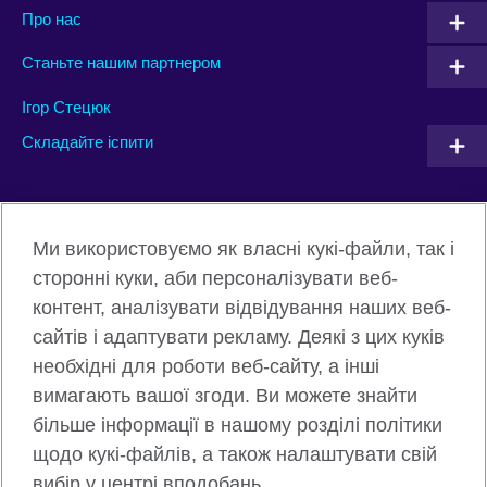
Про нас
Станьте нашим партнером
Ігор Стецюк
Складайте іспити
Connect with us
Ми використовуємо як власні кукі-файли, так і
Facebook
Twitter
сторонні куки, аби персоналізувати веб-
контент, аналізувати відвідування наших веб-
Instagram
Flickr
сайтів і адаптувати рекламу. Деякі з цих куків
TikTok
YouTube
необхідні для роботи веб-сайту, а інші
вимагають вашої згоди. Ви можете знайти
більше інформації в нашому розділі політики
щодо кукі-файлів, а також налаштувати свій
Всесвітня Британська Рада
вибір у центрі вподобань.