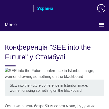
Skip
Україна
to
main
content
Меню
Choose
your
Конференція "SEE into the
language
Future" у Стамбулі
SEE into the Future conference in Istanbul image,
women drawing something on the blackboard
Оскільки рівень безробіття серед молоді у деяких