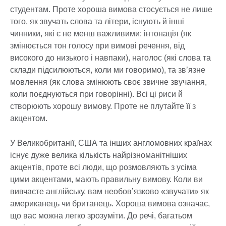
студентам. Проте хороша вимова стосується не лише
того, як звучать слова та літери, існують й інші
чинники, які є не менш важливими: інтонація (як
змінюється тон голосу при вимові речення, від
високого до низького і навпаки), наголос (які слова та
склади підсилюються, коли ми говоримо), та зв’язне
мовлення (як слова змінюють своє звичне звучання,
коли поєднуються при говорінні). Всі ці риси й
створюють хорошу вимову. Проте не плутайте її з
акцентом.
У Великобританії, США та інших англомовних країнах
існує дуже велика кількість найрізноманітніших
акцентів, проте всі люди, що розмовляють з усіма
цими акцентами, мають правильну вимову. Коли ви
вивчаєте англійську, вам необов’язково «звучати» як
американець чи британець. Хороша вимова означає,
що вас можна легко зрозуміти. До речі, багатьом