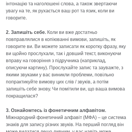
інтонацію та наголошені слова, а також звертаючи
увагу на те, як рухається ваш рот та язик, коли ви
говорите.
2. Запишіть себе.
Коли ви вже достатньо
повправлялися в копіюванні вимови, запишіть, як
говорите ви. Ви можете записати як коротку фразу, яку
ви щойно прослухали, так і довший текст, виконуючи
вправу на говоріння з підручника (наприклад,
описуючи картину). Прослухайте запис та зауважте, з
якими звуками у вас виникли проблеми, повільно
попрактикуйте вимову цих слів / звуків, а потім
запишіть себе знову. Чи помітили ви, що ваша вимова
покращилася?
3. Ознайомтесь із фонетичним алфавітом.
Міжнародний фонетичний алфавіт (МФА) – це система
знаків для запису різних звуків. На перший погляд він
може видатися дещо дивним, у вас навіть може