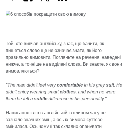
Той, хто вивчав англійську, знає, що бачити, як
пишеться слово ще не означає знати, як його
правильно вимовити. Погляньте на речення, наведені
нижче, а точніше на виділені слова. Ви знаєте, як вони
вимовляються?
"The man didn't feel very
comfortable
in his grey
suit
. He
didn't enjoy wearing smart
clothes
, and when he wore
them he felt a
subtle
difference in his personality.''
Написання слів в англійській із плином часу не
зазнало значних змін, а ось їх вимова суттєво
змінилася. Ось чому її так складно опанувати