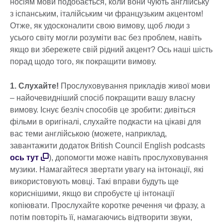
носіям мови подобається, коли вони чують англійську
з іспанським, італійським чи французьким акцентом!
Отже, як удосконалити свою вимову, щоб люди з
усього світу могли розуміти вас без проблем, навіть
якщо ви збережете свій рідний акцент? Ось наші шість
порад щодо того, як покращити вимову.
1. Слухайте!
Прослуховування прикладів живої мови
– найочевидніший спосіб покращити вашу власну
вимову. Існує безліч способів це зробити: дивіться
фільми в оригіналі, слухайте подкасти на цікаві для
вас теми англійською (можете, наприклад,
завантажити додаток British Council English podcasts
ось тут
), допомогти може навіть прослуховування
музики. Намагайтеся звертати увагу на інтонації, які
використовують мовці. Такі вправи будуть ще
кориснішими, якщо ви спробуєте ці інтонації
копіювати. Прослухайте коротке речення чи фразу, а
потім повторіть її, намагаючись відтворити звуки,