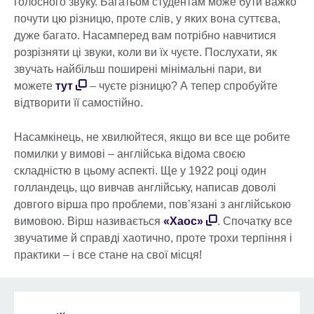
голосного звуку. Багатьом студентам може бути важко
почути цю різницю, проте слів, у яких вона суттєва,
дуже багато. Насамперед вам потрібно навчитися
розрізняти ці звуки, коли ви їх чуєте. Послухати, як
звучать найбільш поширені мінімальні пари, ви
можете
тут
– чуєте різницю? А тепер спробуйте
відтворити її самостійно.
Насамкінець, не хвилюйтеся, якщо ви все ще робите
помилки у вимові – англійська відома своєю
складністю в цьому аспекті. Ще у 1922 році один
голландець, що вивчав англійську, написав доволі
довгого вірша про проблеми, пов’язані з англійською
вимовою. Вірш називається
«Хаос»
. Спочатку все
звучатиме й справді хаотично, проте трохи терпіння і
практики – і все стане на свої місця!