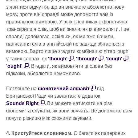
з’явитися відчуття, що ви вивчаєте абсолютно нову
мову, проте він справді може допомогти вам із
правильною вимовою. У всіх словниках є фонетична
транскрипція слів, щоб ви знали, як їх вимовляти. І це
справді допомагає, оскільки, як ми вже бачили,
написання слів в англійській не завжди збігається з
вимовою. Варто лише згадати комбінацію літер 'ough'
у таких словах, як
'though'
,
'through'
,
'tough'
,
'ought'
. Вгадати, як вимовляти ці слова без
підказки, абсолютно неможливо.
Погляньте на
фонетичний алфавіт
від
Британської Ради чи завантажте додаток
Sounds Right
. Ви можете натискати на різні
фонеми та слухати, як вони звучать. Це допоможе вам
почути різницю між схожими звуками.
4. Кристуйтеся словником.
Є багато як паперових