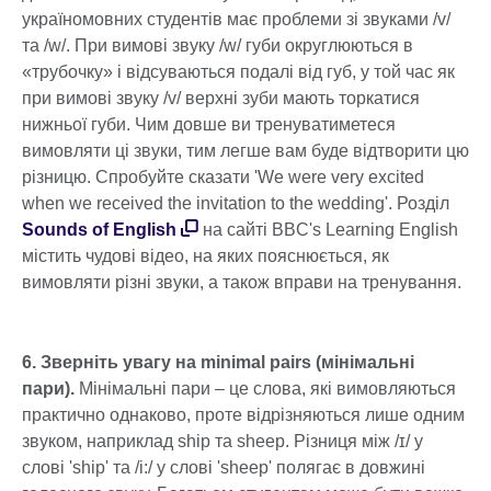
україномовних студентів має проблеми зі звуками /v/
та /w/. При вимові звуку /w/ губи округлюються в
«трубочку» і відсуваються подалі від губ, у той час як
при вимові звуку /v/ верхні зуби мають торкатися
нижньої губи. Чим довше ви тренуватиметеся
вимовляти ці звуки, тим легше вам буде відтворити цю
різницю. Спробуйте сказати 'We were very excited
when we received the invitation to the wedding'. Розділ
Sounds of English
на сайті BBC's Learning English
містить чудові відео, на яких пояснюється, як
вимовляти різні звуки, а також вправи на тренування.
6. Зверніть увагу на minimal pairs (мінімальні
пари).
Мінімальні пари – це слова, які вимовляються
практично однаково, проте відрізняються лише одним
звуком, наприклад ship та sheep. Різниця між /ɪ/ у
слові 'ship' та /i:/ у слові 'sheep' полягає в довжині