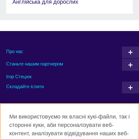
Англійська для дорослих
Про нас
Станьте нашим партнером
Ігор Стецюк
Складайте іспити
Connect with us
Ми використовуємо як власні кукі-файли, так і
Facebook
Twitter
сторонні куки, аби персоналізувати веб-
контент, аналізувати відвідування наших веб-
Instagram
Flickr