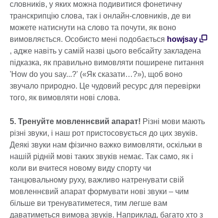
словників, у яких можна подивитися фонетичну
транскрипцію слова, так і онлайн-словників, де ви
можете натиснути на слово та почути, як воно
вимовляється. Особисто мені подобається
howjsay
, адже навіть у самій назві цього вебсайту закладена
підказка, як правильно вимовляти поширене питання
'How do you say...?' («Як сказати…?»), щоб воно
звучало природно. Це чудовий ресурс для перевірки
того, як вимовляти нові слова.
5. Тренуйте мовленнєвий апарат!
Різні мови мають
різні звуки, і наш рот пристосовується до цих звуків.
Деякі звуки нам фізично важко вимовляти, оскільки в
нашій рідній мові таких звуків немає. Так само, як і
коли ви вчитеся новому виду спорту чи
танцювальному руху, важливо натренувати свій
мовленнєвий апарат формувати нові звуки – чим
більше ви тренуватиметеся, тим легше вам
даватиметься вимова звуків. Наприклад, багато хто з