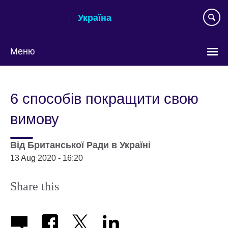
Skip
Україна
to
main
content
Меню
Choose
your
6 способів покращити свою
language
вимову
Від
Британської Ради в Україні
13 Aug 2020 - 16:20
Share this