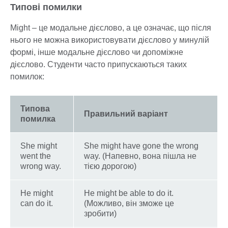
Типові помилки
Might – це модальне дієслово, а це означає, що після
нього не можна використовувати дієслово у минулій
формі, інше модальне дієслово чи допоміжне
дієслово. Студенти часто припускаються таких
помилок:
Типова
Правильний варіант
помилка
She might
She might have gone the wrong
went the
way. (Напевно, вона пішла не
wrong way.
тією дорогою)
He might
He might be able to do it.
can do it.
(Можливо, він зможе це
зробити)