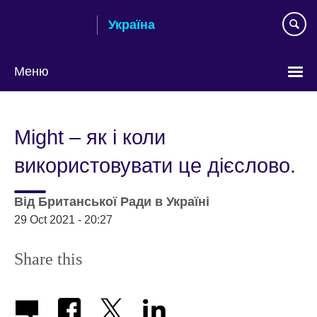
Skip
Україна
to
main
content
Меню
Choose
your
Might – як і коли
language
використовувати це дієслово.
Від
Британської Ради в Україні
29 Oct 2021 - 20:27
Share this