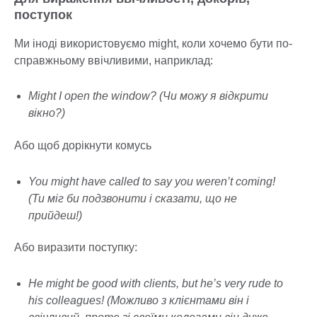
поступок
Ми іноді використовуємо might, коли хочемо бути по-
справжньому ввічливими, наприклад:
Might I open the window? (Чи можу я відкрити
вікно?)
Або щоб дорікнути комусь
You might have called to say you weren’t coming!
(Ти міг би подзвонити і сказати, що не
прийдеш!)
Або виразити поступку:
He might be good with clients, but he’s very rude to
his colleagues! (Можливо з клієнтами він і