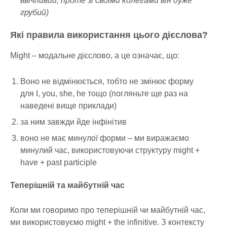
ввічливий, проте зі своїми колегами він дуже
грубий)
Які правила використання цього дієслова?
Might – модальне дієслово, а це означає, що:
Воно не відмінюється, тобто не змінює форму
для I, you, she, he тощо (погляньте ще раз на
наведені вище приклади)
за ним завжди йде інфінітив
воно не має минулої форми – ми виражаємо
минулий час, використовуючи структуру might +
have + past participle
Теперішній та майбутній час
Коли ми говоримо про теперішній чи майбутній час,
ми використовуємо might + the infinitive. З контексту