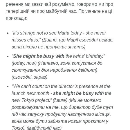
речення ми зазвичай розуміємо, говоримо ми про
теперішній чи про майбутній час. Погляньте на ці
приклади:
“It’s strange not to see Maria today - she never
misses class.” (Дивно, що Марії сьогодні немає,
вона ніколи не пропускає занять)
“
She might be busy with
the twins’ birthday.”
(today, now) (Напевно, вона готується до
святкування дня народження двійнят)
(сьогодні, зараз)
“We can’t count on the director’s presence at the
launch next month -
she might be busy with
the
new Tokyo project.” (future) (Ми не можемо
розраховувати на те, що директор буде тут
під час запуску продукту наступного місяця,
вона може бути зайнята новим проєктом у
Токіо). (майбутній час)