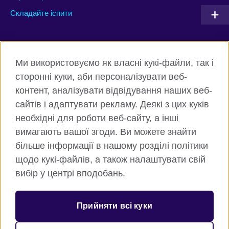
Складайте іспити
Connect with us
Ми використовуємо як власні кукі-файли, так і
Facebook
Twitter
сторонні куки, аби персоналізувати веб-
контент, аналізувати відвідування наших веб-
Instagram
Flickr
сайтів і адаптувати рекламу. Деякі з цих куків
TikTok
YouTube
необхідні для роботи веб-сайту, а інші
вимагають вашої згоди. Ви можете знайти
більше інформації в нашому розділі політики
щодо кукі-файлів, а також налаштувати свій
Всесвітня Британська Рада
вибір у центрі вподобань.
Приватність та умови користування
Куки
Прийняти всі куки
Карта сайту