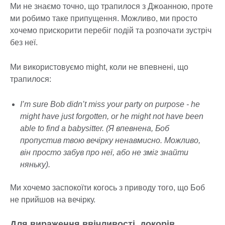
Ми не знаємо точно, що трапилося з Джоанною, проте
ми робимо таке припущення. Можливо, ми просто
хочемо прискорити перебіг подій та розпочати зустріч
без неї.
Ми використовуємо might, коли не впевнені, що
трапилося:
I’m sure Bob didn’t miss your party on purpose - he
might have just forgotten, or he might not have been
able to find a babysitter. (Я впевнена, Боб
пропустив твою вечірку ненавмисно. Можливо,
він просто забув про неї, або не зміг знайти
няньку).
Ми хочемо заспокоїти когось з приводу того, що Боб
не прийшов на вечірку.
Для вираження ввічливості, докорів,