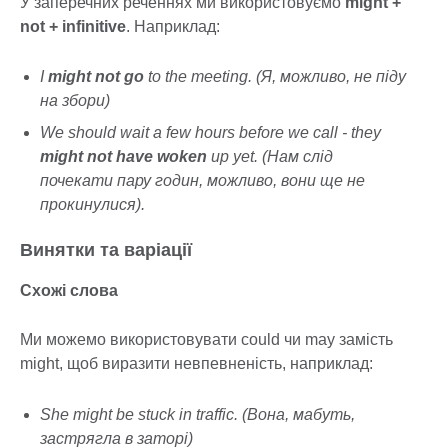
У заперечних реченнях ми використовуємо
might +
not + infinitive
. Наприклад:
I
might not go
to the meeting. (Я, можливо, не піду
на збори)
We should wait a few hours before we call - they
might not have woken
up yet. (Нам слід
почекати пару годин, можливо, вони ще не
прокинулися).
Винятки та варіації
Схожі слова
Ми можемо використовувати could чи may замість
might, щоб виразити невпевненість, наприклад:
She might be stuck in traffic. (Вона, мабуть,
застрягла в заторі)