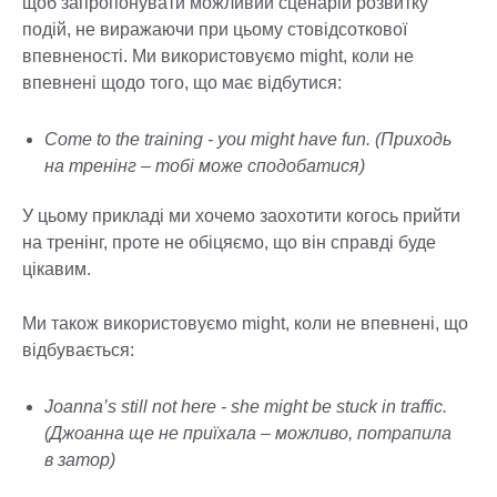
щоб запропонувати можливий сценарій розвитку
подій, не виражаючи при цьому стовідсоткової
впевненості. Ми використовуємо might, коли не
впевнені щодо того, що має відбутися:
Come to the training - you might have fun. (Приходь
на тренінг – тобі може сподобатися)
У цьому прикладі ми хочемо заохотити когось прийти
на тренінг, проте не обіцяємо, що він справді буде
цікавим.
Ми також використовуємо might, коли не впевнені, що
відбувається:
Joanna’s still not here - she might be stuck in traffic.
(Джоанна ще не приїхала – можливо, потрапила
в затор)