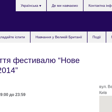
Choose
Українська
Де ми навчаємо
Контактна ін
your
language
кладайте іспити
Навчання у Великій Британії
Події
ття фестивалю “Нове
2014”
вул. В
Київ
19:00
до
23:59