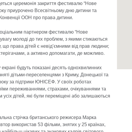
еться церемонія закриття фестивалю “Нове
 року приурочено Всесвітньому дню дитини та
Конвенції ООН про права дитини.
 соціальним партнером фестивалю “Нове
 увагу молоді до тих проблем, з якими стикаються
му, що права дітей є невід’ємними від прав людини;
стерігачами, а активно допомагати, де можливо.
 екрані будуть показані десять однохвилинних
 зняті дітьми-переселенцями з Криму, Донецької та
року за підтрики ЮНІСЕФ. У своїх роботах
оїми переживаннями, страхами, очікуваннями та
м усіх дітей, які були переміщені або залишаються
альна стрічка британського режисера Марка
 Автор використав 53 фільми, знятих у 25 країнах,
 найбільш цікавих та знакових кадрів світового