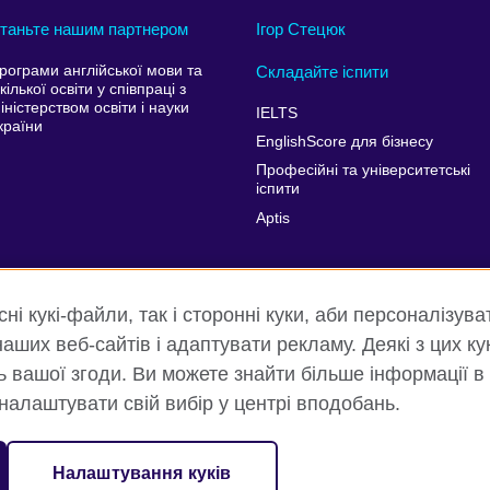
таньте нашим партнером
Ігор Стецюк
рограми англійської мови та
Складайте іспити
кілької освіти у співпраці з
іністерством освіти і науки
IELTS
країни
EnglishScore для бізнесу
Професійні та університетські
іспити
Aptis
і кукі-файли, так і сторонні куки, аби персоналізува
аших веб-сайтів і адаптувати рекламу. Деякі з цих ку
ть вашої згоди. Ви можете знайти більше інформації в
 налаштувати свій вибір у центрі вподобань.
ність та умови користування
Куки
Карта сайту
Налаштування куків