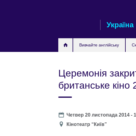
Skip
to
main
Україна
content
Вивчайте англійську
С
Церемонія закри
британське кіно 
Date
Четвер 20 листопада 2014 -
Місце
Кінотеатр “Київ”
проведення