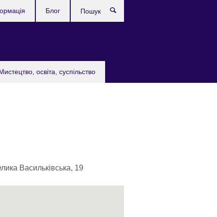
формація
Блог
Пошук
Мистецтво, освіта, суспільство
елика Васильківська, 19