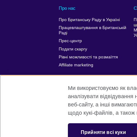
Про нас
С
Про Британську Раду в Україні
П
ш
Працевлаштування в Британській
М
Раді
У
Прес-центр
Подати скаргу
Рівні можливості та розмаїття
Affiliate marketing
Ми використовуємо як власн
аналізувати відвідування н
веб-сайту, а інші вимагаю
щодо кукі-файлів, а також
Всесвітня Британська Рада
Приват
Прийняти всі куки
© 2026 British Council