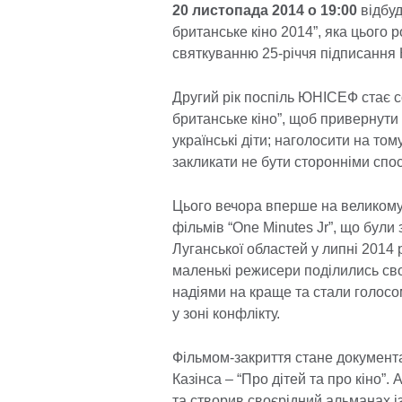
20 листопада 2014 о 19:00
відбуд
британське кіно 2014”, яка цього
святкуванню 25-річчя підписання 
Другий рік поспіль ЮНІСЕФ стає
британське кіно”, щоб привернути
українські діти; наголосити на то
закликати не бути сторонніми спо
Цього вечора вперше на великому
фільмів “One Minutes Jr”, що були
Луганської областей у липні 2014 
маленькі режисери поділились св
надіями на краще та стали голосо
у зоні конфлікту.
Фільмом-закриття стане документ
Казінса – “Про дітей та про кіно”.
та створив своєрідний альманах із