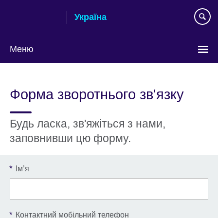
Skip
Україна
to
main
content
Меню
Choose
your
Форма зворотнього зв'язку
language
Будь ласка, зв'яжіться з нами,
заповнивши цю форму.
*
Ім’я
*
Контактний мобільний телефон