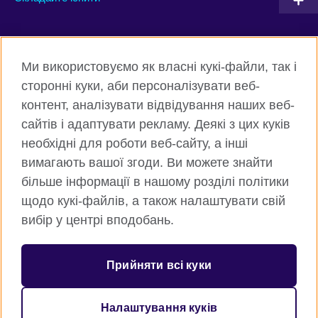
Connect with us
Ми використовуємо як власні кукі-файли, так і
Facebook
Twitter
сторонні куки, аби персоналізувати веб-
контент, аналізувати відвідування наших веб-
Instagram
Flickr
сайтів і адаптувати рекламу. Деякі з цих куків
TikTok
YouTube
необхідні для роботи веб-сайту, а інші
вимагають вашої згоди. Ви можете знайти
більше інформації в нашому розділі політики
щодо кукі-файлів, а також налаштувати свій
Всесвітня Британська Рада
вибір у центрі вподобань.
Приватність та умови користування
Куки
Прийняти всі куки
Карта сайту
Налаштування куків
© 2026 British Council