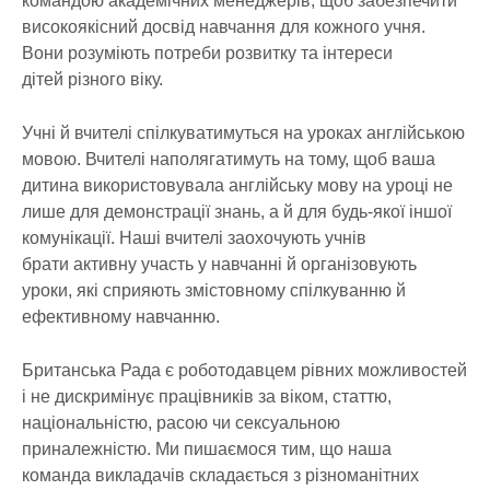
командою академічних менеджерів, щоб забезпечити
високоякісний досвід навчання для кожного учня.
Вони розуміють потреби розвитку та інтереси
дітей різного віку.
Учні й вчителі спілкуватимуться на уроках англійською
мовою. Вчителі наполягатимуть на тому, щоб ваша
дитина використовувала англійську мову на уроці не
лише для демонстрації знань, а й для будь-якої іншої
комунікації. Наші вчителі заохочують учнів
брати активну участь у навчанні й організовують
уроки, які сприяють змістовному спілкуванню й
ефективному навчанню.
Британська Рада є роботодавцем рівних можливостей
і не дискримінує працівників за віком, статтю,
національністю, расою чи сексуальною
приналежністю. Ми пишаємося тим, що наша
команда викладачів складається з різноманітних