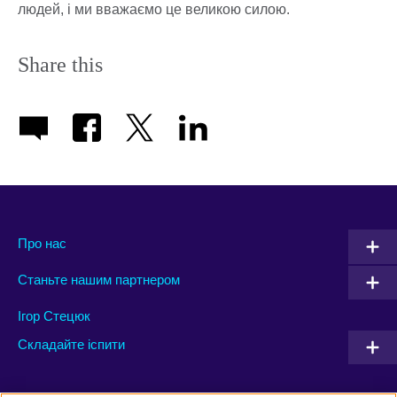
людей, і ми вважаємо це великою силою.
Share this
Про нас
Станьте нашим партнером
Ігор Стецюк
Складайте іспити