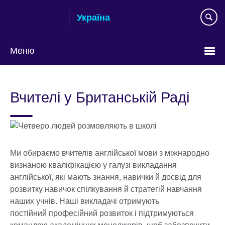
Skip
Україна
to
main
content
Меню
Choose
your
Вчителі у Британській Раді
language
Ми обираємо вчителів англійської мови з міжнародно
визнаною кваліфікацією у галузі викладання
англійської, які мають знання, навички й досвід для
розвитку навичок спілкування й стратегій навчання
наших учнів. Наші викладачі отримують
постійний професійний розвиток і підтримуються