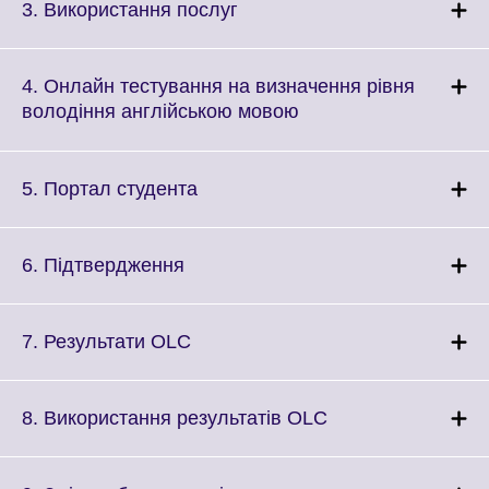
More
Click
3. Використання послуг
information
to
available.
expand.
More
4. Онлайн тестування на визначення рівня
information
Click
володіння англійською мовою
available.
to
expand.
More
Click
5. Портал студента
information
to
available.
expand.
More
Click
6. Підтвердження
information
to
available.
expand.
More
Click
7. Результати OLC
information
to
available.
expand.
More
Click
8. Використання результатів OLC
information
to
available.
expand.