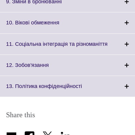
More
Click
9. Зміни в бронюванні
information
to
available.
expand.
More
Click
10. Вікові обмеження
information
to
available.
expand.
More
Click
11. Соціальна інтеграція та різноманіття
information
to
available.
expand.
More
Click
12. Зобов'язання
information
to
available.
expand.
More
Click
13. Політика конфіденційності
information
to
available.
expand.
More
information
Share this
available.