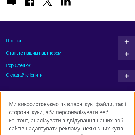
Про нас
Станьте нашим партнером
Ігор Стецюк
Складайте іспити
Connect with us
Ми використовуємо як власні кукі-файли, так і
Facebook
Twitter
сторонні куки, аби персоналізувати веб-
контент, аналізувати відвідування наших веб-
Instagram
Flickr
сайтів і адаптувати рекламу. Деякі з цих куків
TikTok
YouTube