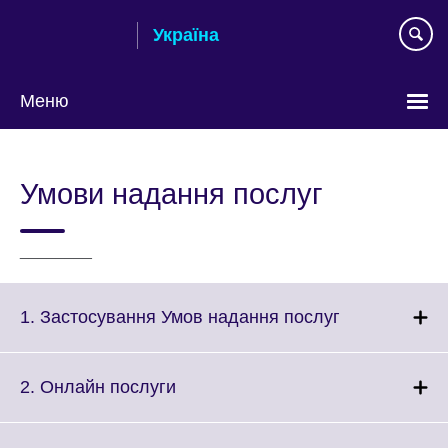
Skip
Україна
to
main
content
Меню
Choose
your
Умови надання послуг
language
________
Click
1. Застосування Умов надання послуг
to
expand.
More
Click
2. Онлайн послуги
information
to
available.
expand.