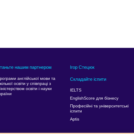
таньте нашим партнером
Ігор Стецюк
рограми англійської мови та
Складайте іспити
кілької освіти у співпраці з
іністерством освіти і науки
IELTS
країни
EnglishScore для бізнесу
Професійні та університетські
іспити
Aptis