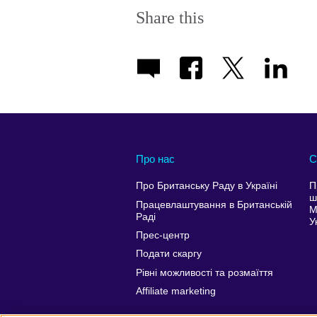
Share this
Про нас
С
Про Британську Раду в Україні
П
ш
Працевлаштування в Британській
М
Раді
У
Прес-центр
Подати скаргу
Рівні можливості та розмаїття
Affiliate marketing