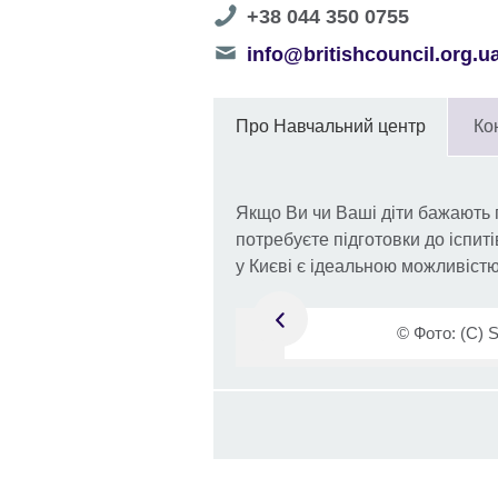
Telephone
+38 044 350 0755
number
Telephone
info@britishcouncil.org.u
number
Про Навчальний центр
Ко
Якщо Ви чи Ваші діти бажають 
потребуєте підготовки до іспит
у Києві є ідеальною можливістю
aphy, 2019
©
Фото: (С) S