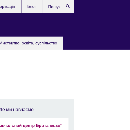
формація
Блог
Пошук
Мистецтво, освіта, суспільство
Де ми навчаємо
авчальний центр Британської