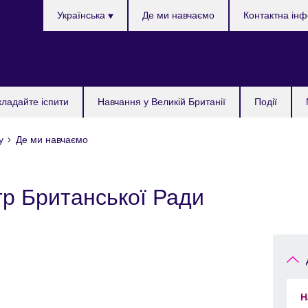
Choose
Українська
Де ми навчаємо
Контактна ін
your
language
кладайте іспити
Навчання у Великій Британії
Події
у
Де ми навчаємо
р Британської Ради
Н