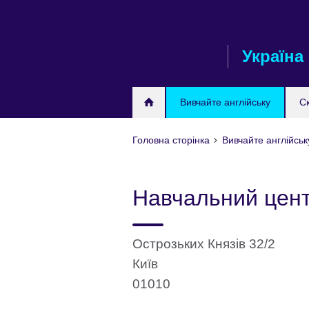
Skip
to
main
Україна
content
Вивчайте англійську
С
Головна сторінка
Вивчайте англійськ
Навчальний цент
Острозьких Князів 32/2
Київ
01010