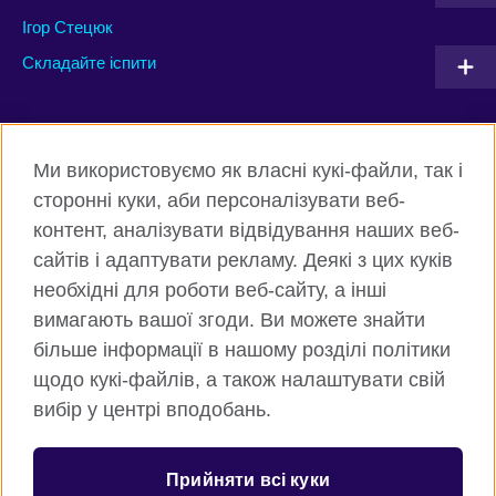
Ігор Стецюк
Складайте іспити
Connect with us
Ми використовуємо як власні кукі-файли, так і
Facebook
Twitter
сторонні куки, аби персоналізувати веб-
контент, аналізувати відвідування наших веб-
Instagram
Flickr
сайтів і адаптувати рекламу. Деякі з цих куків
TikTok
YouTube
необхідні для роботи веб-сайту, а інші
вимагають вашої згоди. Ви можете знайти
більше інформації в нашому розділі політики
щодо кукі-файлів, а також налаштувати свій
Всесвітня Британська Рада
вибір у центрі вподобань.
Приватність та умови користування
Куки
Прийняти всі куки
Карта сайту