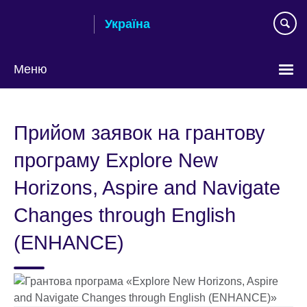
Skip
Україна
to
main
content
Меню
Choose
your
Прийом заявок на грантову
language
програму Explore New
Horizons, Aspire and Navigate
Changes through English
(ENHANCE)