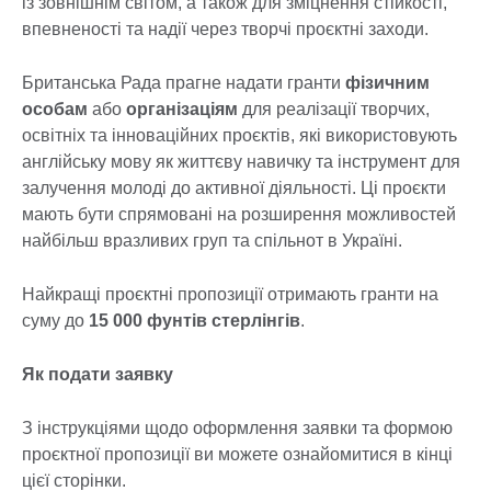
із зовнішнім світом, а також для зміцнення стійкості,
впевненості та надії через творчі проєктні заходи.
Британська Рада прагне надати гранти
фізичним
особам
або
організаціям
для реалізації творчих,
освітніх та інноваційних проєктів, які використовують
англійську мову як життєву навичку та інструмент для
залучення молоді до активної діяльності. Ці проєкти
мають бути спрямовані на розширення можливостей
найбільш вразливих груп та спільнот в Україні.
Найкращі проєктні пропозиції отримають гранти на
суму до
15 000 фунтів стерлінгів
.
Як подати заявку
З інструкціями щодо оформлення заявки та формою
проєктної пропозиції ви можете ознайомитися в кінці
цієї сторінки.