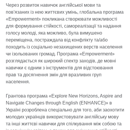
Через розвиток навичок англійської мови та
пов'язаних із нею життєвих умінь, глобальна програма
«Empowerment» покликана створювати можливості
для формування стійкості, самореалізації та надання
голосу молоді, яка можливо, була вимушено
переміщена, постраждала від конфлікту та/або
походить із соціально незахищених верств населення
чи ізольованих громад. Програма «Empowerment»
розглядається як широкий спектр заходів, де мовні
навички є одним з інструментів для відстоювання
прав та досягнення змін для вразливих груп
населення.
Грантова програма «Explore New Horizons, Aspire and
Navigate Changes through English (ENHANCE)» в
Україні розроблена спеціально для того, аби заохотити
молодих українців використовувати англійську мову
та інші життєві навички для спілкування між собою та