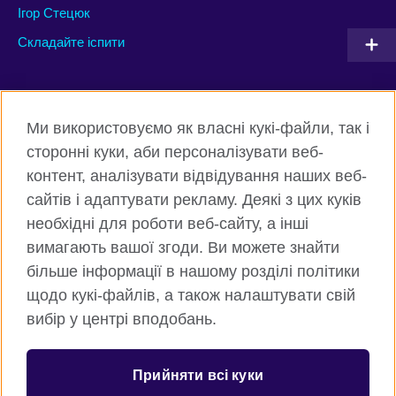
Ігор Стецюк
Складайте іспити
Connect with us
Ми використовуємо як власні кукі-файли, так і
Facebook
Twitter
сторонні куки, аби персоналізувати веб-
контент, аналізувати відвідування наших веб-
Instagram
Flickr
сайтів і адаптувати рекламу. Деякі з цих куків
TikTok
YouTube
необхідні для роботи веб-сайту, а інші
вимагають вашої згоди. Ви можете знайти
більше інформації в нашому розділі політики
щодо кукі-файлів, а також налаштувати свій
Всесвітня Британська Рада
вибір у центрі вподобань.
Приватність та умови користування
Куки
Прийняти всі куки
Карта сайту