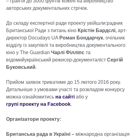
– гранти до 3000 фунтів кожен на виробництво
авторських документальних стрічок.
До складу експертної ради проекту увійшли:радник
Британської Ради з питань кіно
Крістін Бардслі,
арт-
директор Docudays UA
Роман Бондарчук
, очільник
відділу із закупівлі та виробництва документального
кіно у The Guardian
Чарлі Філліпс
та
відомийукраїнський режисер-документаліст
Сергій
Буковський
.
Прийом заявок триватиме до 15 лютого 2016 року.
Детальніше з умовами участі та розкладом конкурсу
можна ознайомитись
на сайті
або у
групі проекту на Facebook
.
Організатори проекту:
Британська рада в Україні –
міжнародна організація