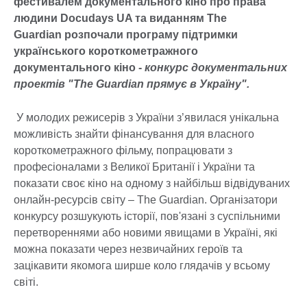
фестивалем документального кіно про права
людини Docudays UA та виданням The
Guardian
розпочали програму підтримки
українського короткометражного
документального кіно -
конкурс документальних
проектів "
The Guardian прямує в Україну".
У молодих режисерів з України з’явилася унікальна
можливість знайти фінансування для власного
короткометражного фільму, попрацювати з
професіоналами з Великої Британії і України та
показати своє кіно на одному з найбільш відвідуваних
онлайн-ресурсів світу – The Guardian. Організатори
конкурсу розшукують історії, пов'язані з суспільними
перетвореннями або новими явищами в Україні, які
можна показати через незвичайних героїв та
зацікавити якомога ширше коло глядачів у всьому
світі.