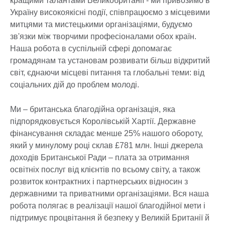
кращими талантами Великобританії - ми привозимо в
Україну високоякісні події, співпрацюємо з місцевими
митцями та мистецькими організаціями, будуємо
зв'язки між творчими професіоналами обох країн.
Наша робота в суспільній сфері допомагає
громадянам та установам розвивати більш відкритий
світ, єднаючи місцеві питання та глобальні теми: від
соціальних дій до проблем молоді.
Ми – британська благодійна організація, яка
підпорядковується Королівській Хартії. Державне
фінансування складає менше 25% нашого обороту,
який у минулому році склав £781 млн. Інші джерела
доходів Британської Ради – плата за отримання
освітніх послуг від клієнтів по всьому світу, а також
розвиток контрактних і партнерських відносин з
державними та приватними організаціями. Вся наша
робота полягає в реалізації нашої благодійної мети і
підтримує процвітання й безпеку у Великій Британії й