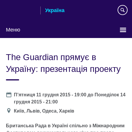
Skip
Україна
to
main
content
Меню
Choose
your
The Guardian прямує в
language
Україну: презентація проекту
Date
П'ятниця 11 грудня 2015 - 19:00
до
Понеділок 14
грудня 2015 - 21:00
Місце
Київ, Львів, Одеса, Харків
проведення
Британська Рада в Україні спільно з Міжнародним