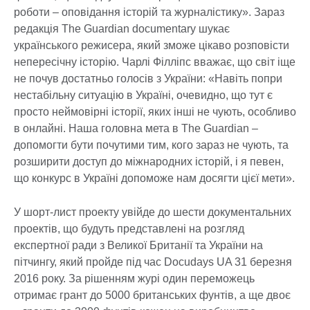
роботи – оповідання історій та журналістику». Зараз
редакція The Guardian documentary шукає
українського режисера, який зможе цікаво розповісти
непересічну історію. Чарлі Філліпс вважає, що світ іще
не почув достатньо голосів з України: «Навіть попри
нестабільну ситуацію в Україні, очевидно, що тут є
просто неймовірні історії, яких інші не чують, особливо
в онлайні. Наша головна мета в The Guardian –
допомогти бути почутими тим, кого зараз не чують, та
розширити доступ до міжнародних історій, і я певен,
що конкурс в Україні допоможе нам досягти цієї мети».
У шорт-лист проекту увійде до шести документальних
проектів, що будуть представлені на розгляд
експертної ради з Великої Британії та України на
пітчингу, який пройде під час Docudays UA 31 березня
2016 року. За рішенням журі один переможець
отримає грант до 5000 британських фунтів, а ще двоє