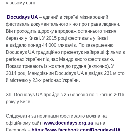
у всьому світі.
Docudays UA
– єдиний в Україні міжнародний
фестиваль документального кіно про права людини.
Він проходить щороку впродовж останнього тижня
березня у Києві. У 2015 році фестиваль у Києві
відвідало понад 44 000 глядачів. По завершенню
Docudays UA традиційно презентує найкращі фільми в
регіонах України під час Мандрівного фестивалю.
Покази тривають із жовтня до грудня (включно). У
2014 році Мандрівний Docudays UA відвідав 231 місто
й містечко у 23-х регіонах України.
ХІІI Docudays UA пройде з 25 березня по 1 квітня 2016
року у Києві.
Слідкувати за новинами фестивалю можна на
офіційному сайті
www.docudays.org.ua
та на
Facebook –
https://www.facebook.com/DocudaysUA
.