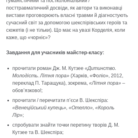
гуманістичний та постколоніальний /
посттравматичний досвіди, як автори та виконавці
вистави проговорюють власні травми й діагностують
сучасний світ за допомогою шекспірівських героїв та
сюжетів (і не тільки). Що має на увазі Корделія, коли
каже, що «чорніє»?
Завдання для учасників майстер-класу:
прочитати роман Дж. М. Кутзее
«Дитинство.
Молодість. Літня пора»
(Харків, «Фоліо», 2012,
переклад П. Таращука), зокрема,
«Літня пора»
–
обов’язково!;
прочитати / перечитати п’єси В. Шекспіра:
«Венеційський купець», «Отелло», «Король
Лір
»;
спробувати знайти точки перетину творів Д. М.
Кутзее та В. Шекспіра;