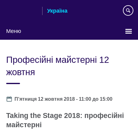
Skip
Україна
to
main
content
Меню
Choose
your
Професійні майстерні 12
language
жовтня
Date
П'ятниця 12 жовтня 2018 -
11:00
до
15:00
Taking the Stage 2018: професійні
майстерні