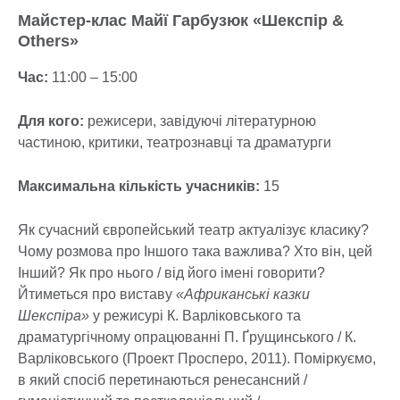
Майстер-клас Майї Гарбузюк «Шекспір &
Others»
Час:
11:00 – 15:00
Для кого:
режисери, завідуючі літературною
частиною, критики, театрознавці та драматурги
Максимальна кількість учасників:
15
Як сучасний європейський театр актуалізує класику?
Чому розмова про Іншого така важлива? Хто він, цей
Інший? Як про нього / від його імені говорити?
Йтиметься про виставу
«Африканські казки
Шекспіра»
у режисурі К. Варліковського та
драматургічному опрацюванні П. Ґрущинського / К.
Варліковського (Проект Просперо, 2011). Поміркуємо,
в який спосіб перетинаються ренесансний /