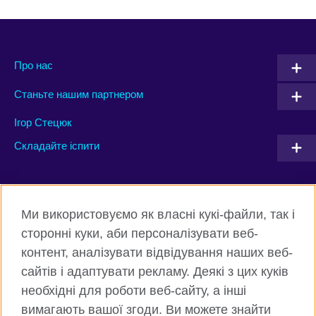
Про нас
Станьте нашим партнером
Ігор Стецюк
Складайте іспити
Connect with us
Ми використовуємо як власні кукі-файли, так і
Facebook
Twitter
сторонні куки, аби персоналізувати веб-
контент, аналізувати відвідування наших веб-
Instagram
Flickr
сайтів і адаптувати рекламу. Деякі з цих куків
TikTok
YouTube
необхідні для роботи веб-сайту, а інші
вимагають вашої згоди. Ви можете знайти