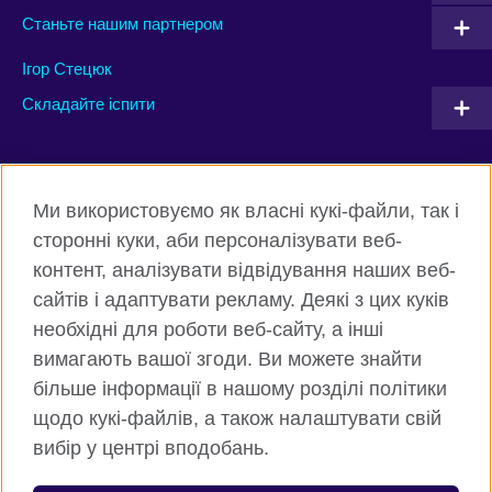
Станьте нашим партнером
Ігор Стецюк
Складайте іспити
Connect with us
Ми використовуємо як власні кукі-файли, так і
Facebook
Twitter
сторонні куки, аби персоналізувати веб-
контент, аналізувати відвідування наших веб-
Instagram
Flickr
сайтів і адаптувати рекламу. Деякі з цих куків
TikTok
YouTube
необхідні для роботи веб-сайту, а інші
вимагають вашої згоди. Ви можете знайти
більше інформації в нашому розділі політики
щодо кукі-файлів, а також налаштувати свій
Всесвітня Британська Рада
вибір у центрі вподобань.
Приватність та умови користування