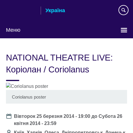
Skip
Україна
to
main
content
Меню
Choose
your
NATIONAL THEATRE LIVE:
language
Коріолан / Coriolanus
Coriolanus poster
Date
Вівторок 25 березня 2014 - 19:00
до
Субота 26
квітня 2014 - 23:59
Місце
Київ, Харків, Одеса, Дніпропетровськ, Донецьк