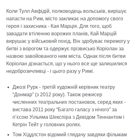
Коли Тулл Авфідій, полководець вольськів, вирішує
напасти на Рим, місто закликає на допомогу свого
героя і захисника - Кая Марція. Для того, щоб
завадати втіленню ворожих планів, Кай Марцій
вирушає у військовий похід. Він здобуває перемогу у
битві з ворогом та одержує прізвисько Коріолан за
назвою завойованого ним міста. Однак після битви
Коріолан дізнається, що у нього все ще залишилися
недоброзичливці - і цього разу у Римі.
Джозі Рурк - третій художній керівник театру
“Донмар” (з 2012 року). Також режисер
численних театральних постановок, серед яких -
вистава 2011 року “Багато галасу з нічого” за
п’єсою Уільяма Шекспіра з Девідом Теннантом і
Кетрін Тейт у головних ролях.
Том Хіддлстон відомий глядачу завдяки фільмам