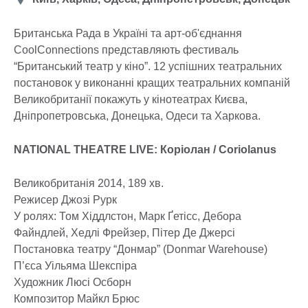
проведення
Британська Рада в Україні та арт-об'єднання
CoolConnections представляють фестиваль
“Британський театр у кіно”. 12 успішних театральних
постановок у виконанні кращих театральних компаній
Великобританії покажуть у кінотеатрах Києва,
Дніпропетровська, Донецька, Одеси та Харкова.
NATIONAL THEATRE LIVE: Коріолан / Coriolanus
Великобританія 2014, 189 хв.
Режисер Джозі Рурк
У ролях: Том Хіддлстон, Марк Ґетісс, Дебора
Файндлей, Хедлі Фрейзер, Пітер Де Джерсі
Постановка театру “Донмар” (Donmar Warehouse)
П’єса Уільяма Шекспіра
Художник Люсі Осборн
Композитор Майкл Брюс