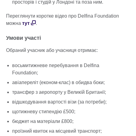
просторів і студій у Лондоні та поза ним.
Переглянути коротке відео про Delfina Foundation
можна
тут
.
Умови участі
Обраний учасник або учасниця отримає:
восьмитижневе перебування в Delfina
Foundation;
авіапереліт (економ-клас) в обидва боки;
трансфер з аеропорту у Великій Британії;
відшкодування вартості візи (за потреби);
щотижневу стипендію £500;
бюджет на матеріали £800;
проїзний квиток на місцевий транспорт;