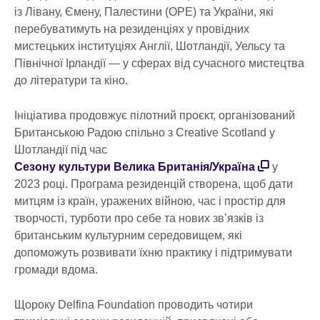
із Лівану, Ємену, Палестини (OPE) та України, які
перебуватимуть на резиденціях у провідних
мистецьких інституціях Англії, Шотландії, Уельсу та
Північної Ірландії — у сферах від сучасного мистецтва
до літератури та кіно.
Ініціатива продовжує пілотний проєкт, організований
Британською Радою спільно з Creative Scotland у
Шотландії під час
Сезону культури Велика Британія/Україна
у
2023 році. Програма резиденцій створена, щоб дати
митцям із країн, уражених війною, час і простір для
творчості, турботи про себе та нових зв’язків із
британським культурним середовищем, які
допоможуть розвивати їхню практику і підтримувати
громади вдома.
Щороку Delfina Foundation проводить чотири