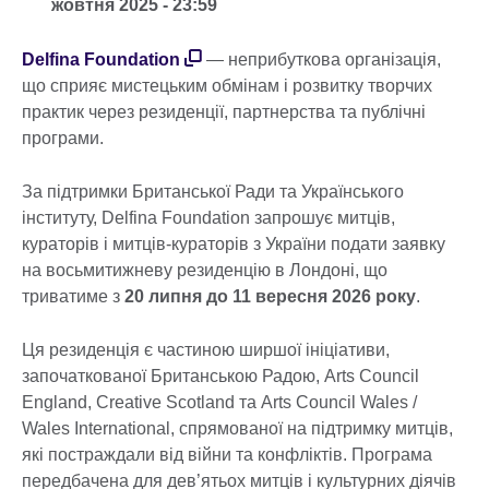
жовтня 2025 - 23:59
Delfina Foundation
— неприбуткова організація,
що сприяє мистецьким обмінам і розвитку творчих
практик через резиденції, партнерства та публічні
програми.
За підтримки Британської Ради та Українського
інституту, Delfina Foundation запрошує митців,
кураторів і митців-кураторів з України подати заявку
на восьмитижневу резиденцію в Лондоні, що
триватиме з
20 липня до 11 вересня 2026 року
.
Ця резиденція є частиною ширшої ініціативи,
започаткованої Британською Радою, Arts Council
England, Creative Scotland та Arts Council Wales /
Wales International, спрямованої на підтримку митців,
які постраждали від війни та конфліктів. Програма
передбачена для дев’ятьох митців і культурних діячів