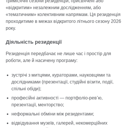
тримісячні сезони резиденцій, присвячені або
«відкритим» незалежним дослідженням, або
«тематичним» колективним напрямам. Ця резиденція
проходитиме в межах відкритого літнього сезону 2026
року.
Діяльність резиденції
Резиденція передбачає не лише час і простір для
роботи, але й насичену програму:
зустрічі з митцями, кураторами, науковцями та
дослідниками (презентації, студійні візити, події,
спільні обіди);
професійні активності — портфоліо-рев’ю,
презентації, менторство;
неформальні обміни між резидентами;
відвідування музеїв, галерей, некомерційних