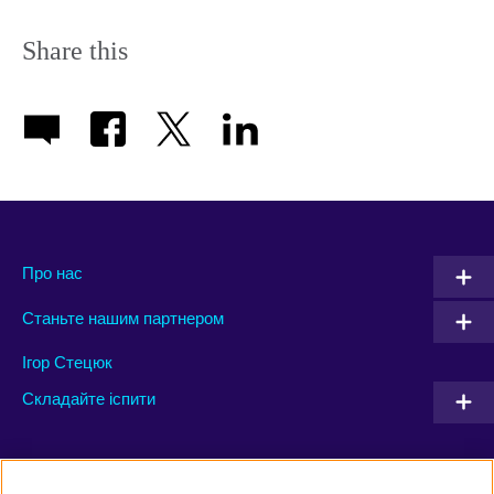
Share this
Про нас
Станьте нашим партнером
Ігор Стецюк
Складайте іспити
Connect with us