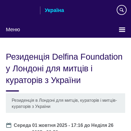
Skip
Україна
to
main
content
Меню
Choose
your
Резиденція Delfina Foundation
language
у Лондоні для митців і
кураторів з України
Резиденція в Лондоні для митців, кураторів і митців-
кураторів з України
Date
Середа 01 жовтня 2025 - 17:16
до
Неділя 26