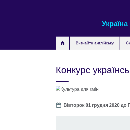
Skip
to
main
Україна
content
Вивчайте англійську
С
Конкурс українсь
Date
Вівторок 01 грудня 2020
до