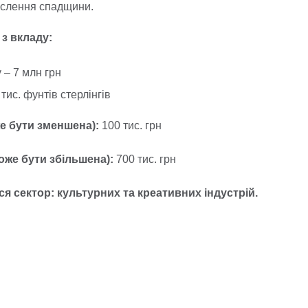
ислення спадщини.
з вкладу:
 – 7 млн грн
тис. фунтів стерлінгів
е бути зменшена):
100 тис. грн
оже бути збільшена):
700 тис. грн
я сектор: культурних та креативних індустрій.