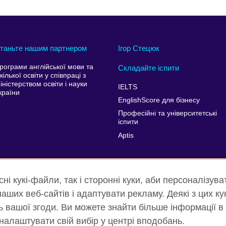
таньте нашим партнером
Ігор Стецюк
рограми англійської мови та
Складайте іспити
кілької освіти у співпраці з
іністерством освіти і науки
IELTS
країни
EnglishScore для бізнесу
Професійні та університетські
іспити
Aptis
і кукі-файли, так і сторонні куки, аби персоналізува
аших веб-сайтів і адаптувати рекламу. Деякі з цих ку
ть вашої згоди. Ви можете знайти більше інформації в
 налаштувати свій вибір у центрі вподобань.