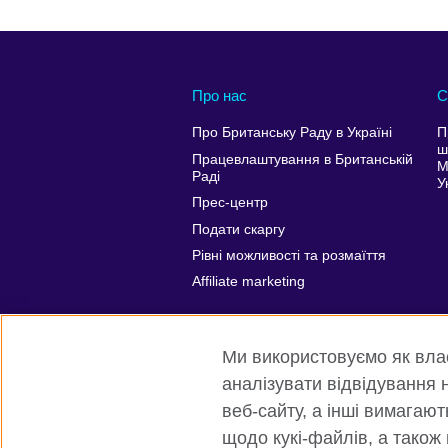
Про нас
С
Про Британську Раду в Україні
П
ш
Працевлаштування в Британській
М
Раді
У
Прес-центр
Подати скаргу
Рівні можливості та розмаїття
Affiliate marketing
Ми використовуємо як власн
аналізувати відвідування н
веб-сайту, а інші вимагаю
щодо кукі-файлів, а також