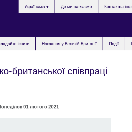
Choose
Українська
Де ми навчаємо
Контактна ін
your
language
кладайте іспити
Навчання у Великій Британії
Події
ко-британської співпраці
Понеділок 01 лютого 2021