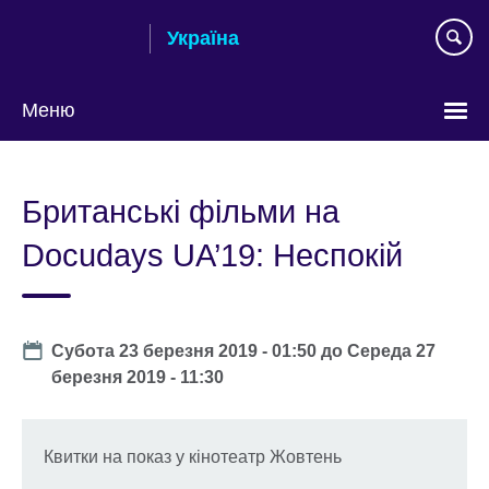
Skip
Україна
to
main
content
Меню
Choose
your
Британські фільми на
language
Docudays UA’19: Неспокій
Date
Субота 23 березня 2019 - 01:50
до
Середа 27
березня 2019 - 11:30
Квитки на показ у кінотеатр Жовтень