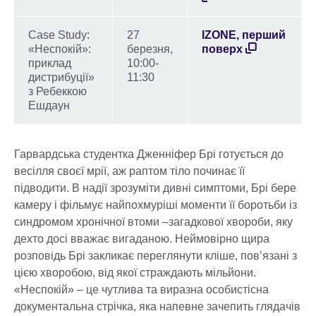
Case Study:
27
IZONE, перший
«Неспокій»:
березня,
поверх
приклад
10:00-
дистрибуції»
11:30
з Ребеккою
Ешдаун
Гарвардська студентка Дженніфер Брі готується до
весілля своєї мрії, аж раптом тіло починає її
підводити. В надії зрозуміти дивні симптоми, Брі бере
камеру і фільмує найпохмуріші моменти її боротьби із
синдромом хронічної втоми –загадкової хвороби, яку
дехто досі вважає вигаданою. Неймовірно щира
розповідь Брі закликає переглянути кліше, пов’язані з
цією хворобою, від якої страждають мільйони.
«Неспокій» – це чутлива та виразна особистісна
документальна стрічка, яка напевне зачепить глядачів