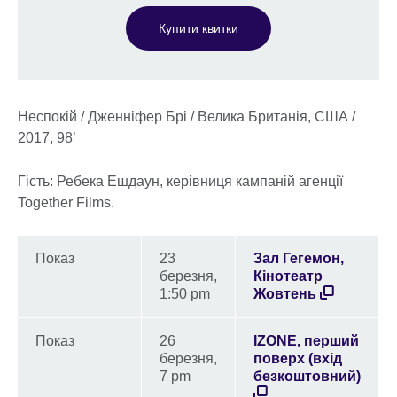
Купити квитки
Неспокій / Дженніфер Брі / Велика Британія, США /
2017, 98’
Гість: Ребека Ешдаун, керівниця кампаній агенції
Together Films.
Показ
23
Зал Гегемон,
березня,
Кінотеатр
1:50 pm
Жовтень
Показ
26
IZONE, перший
березня,
поверх (вхід
7 pm
безкоштовний)