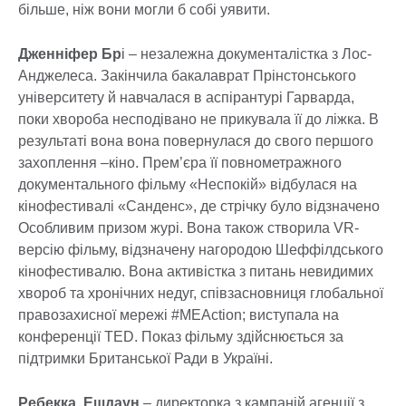
більше, ніж вони могли б собі уявити.
Дженніфер Бр
і – незалежна документалістка з Лос-
Анджелеса. Закінчила бакалаврат Прінстонського
університету й навчалася в аспірантурі Гарварда,
поки хвороба несподівано не прикувала її до ліжка. В
результаті вона вона повернулася до свого першого
захоплення –кіно. Прем’єра її повнометражного
документального фільму «Неспокій» відбулася на
кінофестивалі «Санденс», де стрічку було відзначено
Особливим призом журі. Вона також створила VR-
версію фільму, відзначену нагородою Шеффілдського
кінофестивалю. Вона активістка з питань невидимих
хвороб та хронічних недуг, співзасновниця глобальної
правозахисної мережі #MEAction; виступала на
конференції TED. Показ фільму здійснюється за
підтримки Британської Ради в Україні.
Ребекка Ешдаун
– директорка з кампаній агенції з