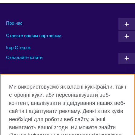
Про нас
Станьте нашим партнером
Ігор Стецюк
Складайте іспити
Connect with us
Ми використовуємо як власні кукі-файли, так і
Facebook
Twitter
сторонні куки, аби персоналізувати веб-
контент, аналізувати відвідування наших веб-
Instagram
Flickr
сайтів і адаптувати рекламу. Деякі з цих куків
TikTok
YouTube
необхідні для роботи веб-сайту, а інші
вимагають вашої згоди. Ви можете знайти