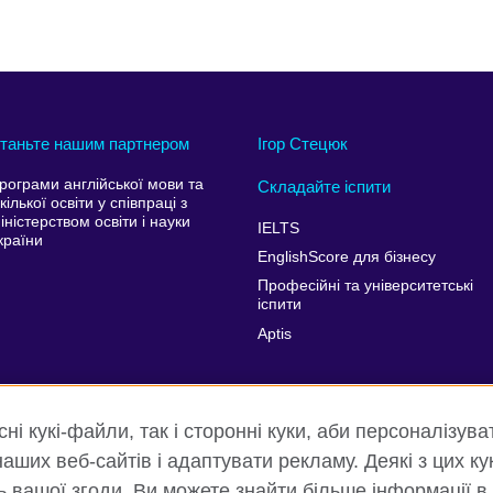
таньте нашим партнером
Ігор Стецюк
рограми англійської мови та
Складайте іспити
кілької освіти у співпраці з
іністерством освіти і науки
IELTS
країни
EnglishScore для бізнесу
Професійні та університетські
іспити
Aptis
і кукі-файли, так і сторонні куки, аби персоналізува
аших веб-сайтів і адаптувати рекламу. Деякі з цих ку
ть вашої згоди. Ви можете знайти більше інформації в