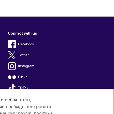
Connect with us
Facebook
Twitter
Instagram
Flickr
TikTok
YouTube
ти веб-контент,
ків необхідні для роботи
 нашому розділі політики