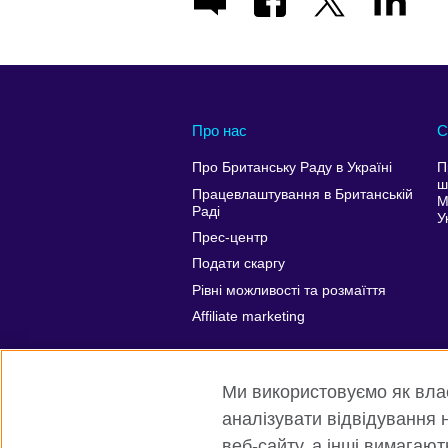
Про нас
С
Про Британську Раду в Україні
П
ш
Працевлаштування в Британській
М
Раді
У
Прес-центр
Подати скаргу
Рівні можливості та розмаїття
Affiliate marketing
Ми використовуємо як власн
аналізувати відвідування н
веб-сайту, а інші вимагаю