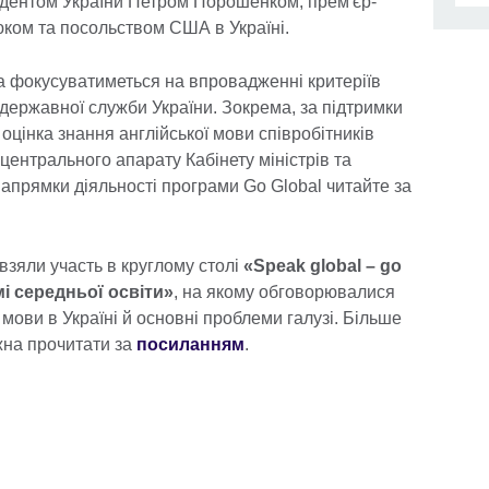
зидентом України Петром Порошенком, прем'єр-
юком та посольством США в Україні.
а фокусуватиметься на впровадженні критеріїв
державної служби України. Зокрема, за підтримки
оцінка знання англійської мови співробітників
 центрального апарату Кабінету міністрів та
напрямки діяльності програми Go Global читайте за
взяли участь в круглому столі
«Speak global – go
мі середньої освіти»
, на якому обговорювалися
мови в Україні й основні проблеми галузі. Більше
жна прочитати за
посиланням
.