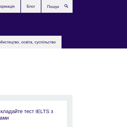
формація
Блог
Пошук
Мистецтво, освіта, суспільство
кладайте тест IELTS з
ами