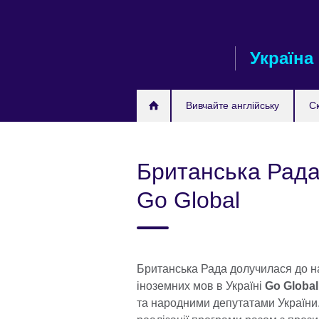
Skip
to
main
Україна
content
Вивчайте англійську
С
Британська Рада
Go Global
Британська Рада долучилася до н
іноземних мов в Україні
Go Global
та народними депутатами України.