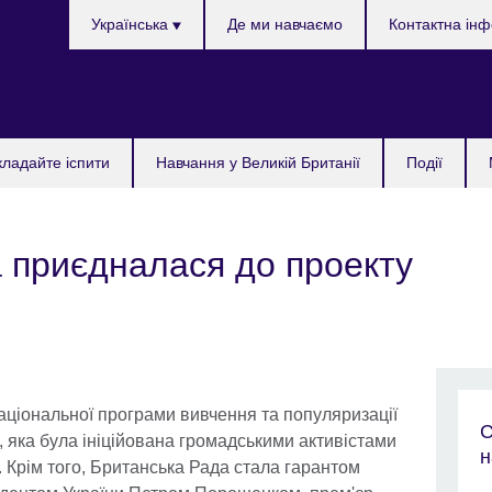
Choose
Українська
Де ми навчаємо
Контактна ін
your
language
кладайте іспити
Навчання у Великій Британії
Події
 приєдналася до проекту
аціональної програми вивчення та популяризації
С
, яка була ініційована громадськими активістами
н
 Крім того, Британська Рада стала гарантом