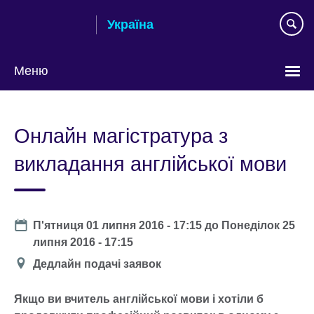
Skip
Україна
to
main
content
Меню
Choose
your
Онлайн магістратура з
language
викладання англійської мови
Date
П'ятниця 01 липня 2016 - 17:15
до
Понеділок 25
липня 2016 - 17:15
Місце
Дедлайн подачі заявок
проведення
Якщо ви вчитель англійської мови і хотіли б