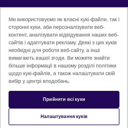
Connect with us
Ми використовуємо як власні кукі-файли, так і
Facebook
Twitter
сторонні куки, аби персоналізувати веб-
контент, аналізувати відвідування наших веб-
Instagram
Flickr
сайтів і адаптувати рекламу. Деякі з цих куків
TikTok
YouTube
необхідні для роботи веб-сайту, а інші
вимагають вашої згоди. Ви можете знайти
більше інформації в нашому розділі політики
щодо кукі-файлів, а також налаштувати свій
Всесвітня Британська Рада
вибір у центрі вподобань.
Приватність та умови користування
Куки
Прийняти всі куки
Карта сайту
Налаштування куків
© 2026 British Council