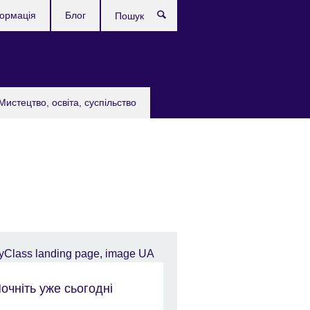
формація
Блог
Пошук
Мистецтво, освіта, суспільство
очніть уже сьогодні