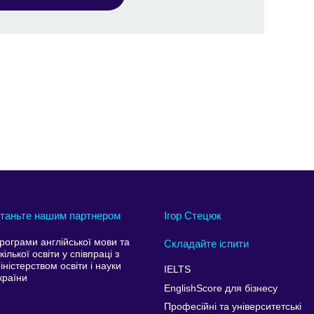
таньте нашим партнером
Ігор Стецюк
рограми англійської мови та
Складайте іспити
кілької освіти у співпраці з
іністерством освіти і науки
IELTS
країни
EnglishScore для бізнесу
Професійні та університетські