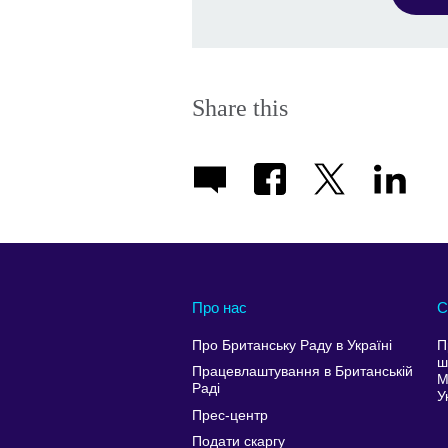
Share this
Про нас
С
Про Британську Раду в Україні
П
ш
Працевлаштування в Британській
М
Раді
У
Прес-центр
Подати скаргу