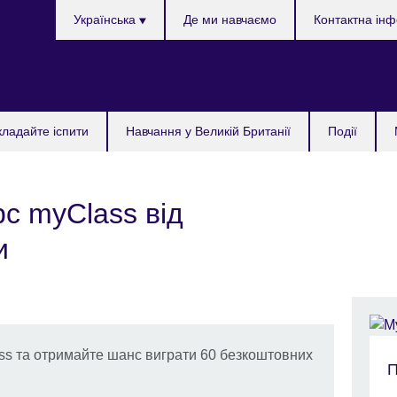
Choose
Українська
Де ми навчаємо
Контактна ін
your
language
кладайте іспити
Навчання у Великій Британії
Події
с myClass від
и
ss та отримайте шанс виграти 60 безкоштовних
П