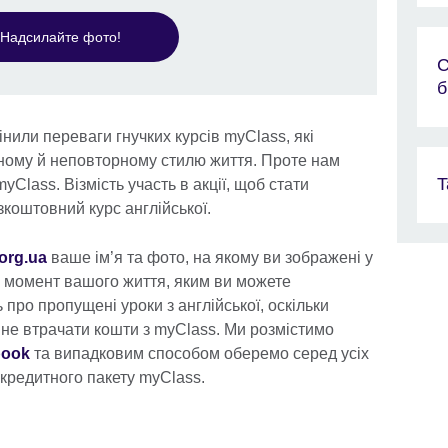
Надсилайте фото!
С
б
нили переваги гнучких курсів myClass, які
ному й неповторному стилю життя. Проте нам
T
yClass. Візмість участь в акції, щоб стати
коштовний курс англійської.
.org.ua
ваше ім’я та фото, на якому ви зображені у
 момент вашого життя, яким ви можете
про пропущені уроки з англійської, оскільки
 не втрачати кошти з myClass. Ми розмістимо
book
та випадковим способом оберемо серед усіх
кредитного пакету myClass.