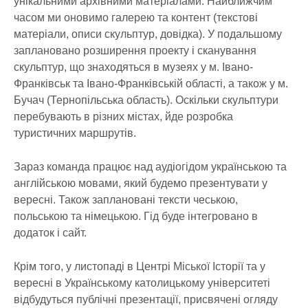
унікальними архівними матеріалами. Найближчим
часом ми оновимо галерею та контент (текстові
матеріали, описи скульптур, довідка). У подальшому
заплановано розширення проекту і сканування
скульптур, що знаходяться в музеях у м. Івано-
Франківськ та Івано-Франківській області, а також у м.
Бучач (Тернопільська область). Оскільки скульптури
перебувають в різних містах, йде розробка
туристичних маршрутів.
Зараз команда працює над аудіогідом українською та
англійською мовами, який будемо презентувати у
вересні. Також заплановані тексти чеською,
польською та німецькою. Гід буде інтегровано в
додаток і сайт.
Крім того, у листопаді в Центрі Міської Історії та у
вересні в Українському католицькому університеті
відбудуться публічні презентації, присвячені огляду