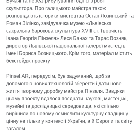
Бучачі та переатрибутування однієї з робіт
скульптора. Про галицького майстра також
розповідають історики мистецтва Остап Лозинський та
Роман Зілінко, завідувачка музею «Львівська
сакральна барокова скульптура XVIII ст. Творчість
Івана Георгія Пінзеля» Леся Банах та Тарас Возняк,
директор Львівської національної галереї мистецтв
імені Бориса Возницького. Крім того, матеріал містить
бекстейдж проекту.
Pinsel.AR, передусім, був задуманий, щоб за
допомогою нових технологій зберегти і дати нове
життя творчому доробку майстра Пінзеля. Завдяки
цьому проекту вдалося поєднати наукові, мистецькі,
музейні та дослідницькі середовища, які спільно
вирішили по-новому осмислити культурну спадщину
цінну не тільки у контексті України, а й Європи та світу
загалом.