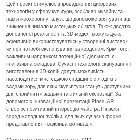
Цей проект стимулює впровадження цифрових
технологій у сферу культури, особливо музейну та
пам'яткоохоронну галузі, що допоможе врятувати від
зникнення чимало мистецьких об'єктів. Також додатки
доповненої реальності та 3D-моделі можуть дуже
ефективно використовуватись у створенні виставок
чи при потребі експонування за кордоном. Крім того,
важливим напрямком потенційної діяльності є
інклюзивна складова. Сучасні технології сканування і
виготовлення 3D-копій дадуть можливість
насолодитися мистецькою спадщиною людям з
вадами зору, для яких скульптури стануть доступними
для сприйняття завдяки тактильній експозиції. За
допомогою інноваційної презентації Pinsel.AR
cтворює позитивний інтерес до майстра Пінзеля і
серед молодшої публіки, для яких сучасна форма
представлення – важлива мотивація.