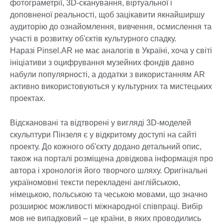
фотограметрії, 3D-сканування, віртуальної і
доповненої реальності, щоб зацікавити якнайширшу
аудиторію до ознайомлення, вивчення, осмислення та
участі в розвитку об'єктів культурного спадку.
Наразі Pinsel.AR не має аналогів в Україні, хоча у світі
ініціативи з оцифрування музейних фондів давно
набули популярності, а додатки з використанням AR
активно використовуються у культурних та мистецьких
проектах.
Відскановані та відтворені у вигляді 3D-моделей
скульптури Пінзеля є у відкритому доступі на сайті
проекту. До кожного об'єкту додано детальний опис,
також на порталі розміщена довідкова інформація про
автора і хронологія його творчого шляху. Оригінальні
україномовні тексти перекладені англійською,
німецькою, польською та чеською мовами, що значно
розширює можливості міжнародної співпраці. Вибір
мов не випадковий – це країни, в яких проводились