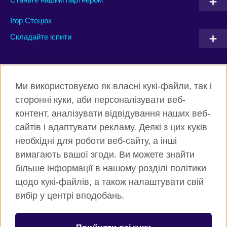
Ігор Стецюк
Складайте іспити
Connect with us
Ми використовуємо як власні кукі-файли, так і
Facebook
Twitter
сторонні куки, аби персоналізувати веб-
контент, аналізувати відвідування наших веб-
Instagram
Flickr
сайтів і адаптувати рекламу. Деякі з цих куків
TikTok
YouTube
необхідні для роботи веб-сайту, а інші
вимагають вашої згоди. Ви можете знайти
більше інформації в нашому розділі політики
щодо кукі-файлів, а також налаштувати свій
Всесвітня Британська Рада
вибір у центрі вподобань.
Приватність та умови користування
Куки