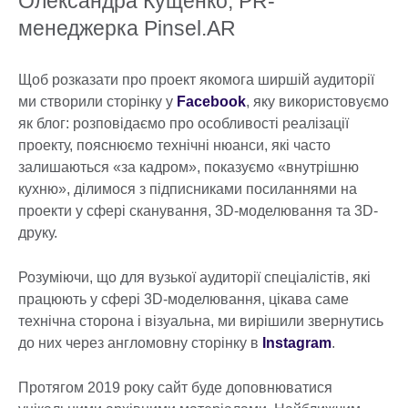
Олександра Кущенко, PR-
менеджерка Pinsel.AR
Щоб розказати про проект якомога ширшій аудиторії
ми створили сторінку у
Facebook
, яку використовуємо
як блог: розповідаємо про особливості реалізації
проекту, пояснюємо технічні нюанси, які часто
залишаються «за кадром», показуємо «внутрішню
кухню», ділимося з підписниками посиланнями на
проекти у сфері сканування, 3D-моделювання та 3D-
друку.
Розуміючи, що для вузької аудиторії спеціалістів, які
працюють у сфері 3D-моделювання, цікава саме
технічна сторона і візуальна, ми вирішили звернутись
до них через англомовну сторінку в
Instagram
.
Протягом 2019 року сайт буде доповнюватися