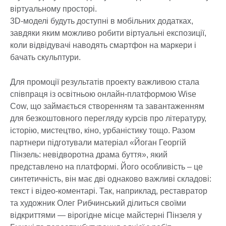
віртуальному просторі.
3D-моделі будуть доступні в мобільних додатках,
завдяки яким можливо робити віртуальні експозиції,
коли відвідувачі наводять смартфон на маркери і
бачать скульптури.
Для промоції результатів проекту важливою стала
співпраця із освітньою онлайн-платформою Wise
Cow, що займається створенням та завантаженням
для безкоштовного перегляду курсів про літературу,
історію, мистецтво, кіно, урбаністику тощо. Разом
партнери підготували матеріал «Йоган Георгій
Пінзель: невідворотна драма буття», який
представлено на платформі. Його особливість – це
синтетичність, він має дві однаково важливі складові:
текст і відео-коментарі. Так, наприклад, реставратор
та художник Олег Рибчинський ділиться своїми
відкриттями — вірогідне місце майстерні Пінзеля у