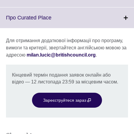
information
to
available.
expand.
More
Click
Про Curated Place
information
to
available.
expand.
More
Для отримання додаткової інформації про програму,
information
вимоги та критерії, звертайтеся англійською мовою за
available.
адресою
milan.lucic@britishcouncil.org
.
Кінцевий термін подання заявок онлайн або
відео — 12 листопада 23:59 за місцевим часом.
Зареєструйтеся зараз