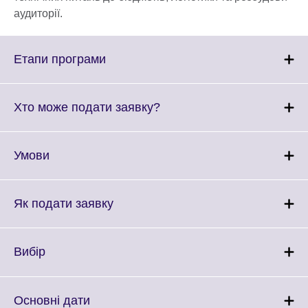
аудиторії.
Click
Етапи програми
to
expand.
More
Click
Хто може подати заявку?
information
to
available.
expand.
More
Click
Умови
information
to
available.
expand.
More
Click
Як подати заявку
information
to
available.
expand.
More
Click
Вибір
information
to
available.
expand.
More
Click
Основні дати