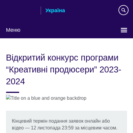
Skip
Україна
to
main
content
Меню
Choose
your
Відкритий конкурс програми
language
“Креативні продюсери” 2023-
2024
Кінцевий термін подання заявок онлайн або
відео — 12 листопада 23:59 за місцевим часом.