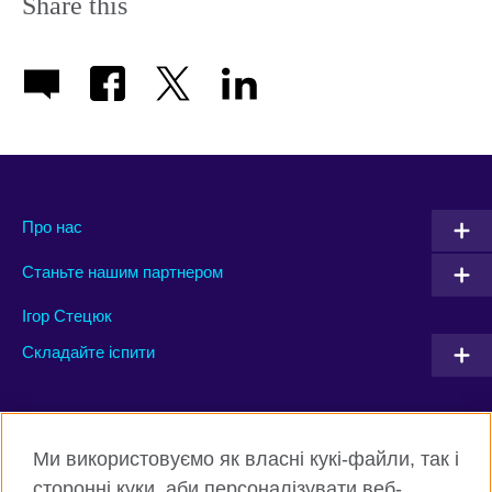
Share this
Про нас
Станьте нашим партнером
Ігор Стецюк
Складайте іспити
Connect with us
Ми використовуємо як власні кукі-файли, так і
Facebook
Twitter
сторонні куки, аби персоналізувати веб-