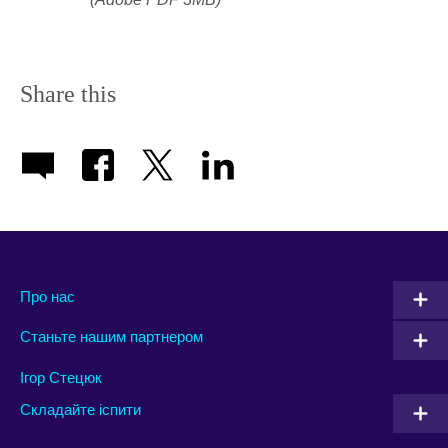
Share this
Про нас
Станьте нашим партнером
Ігор Стецюк
Складайте іспити