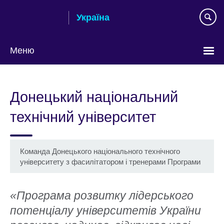
Skip
Україна
to
main
content
Меню
Choose
your
Донецький національний
language
технічний університет
Команда Донецького національного технічного
університету з фасилітатором і тренерами Програми
«Програма розвитку лідерського
потенціалу університетів України