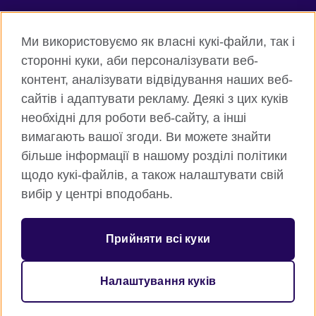
Connect with us
Ми використовуємо як власні кукі-файли, так і
Facebook
Twitter
сторонні куки, аби персоналізувати веб-
контент, аналізувати відвідування наших веб-
Instagram
Flickr
сайтів і адаптувати рекламу. Деякі з цих куків
TikTok
YouTube
необхідні для роботи веб-сайту, а інші
вимагають вашої згоди. Ви можете знайти
більше інформації в нашому розділі політики
щодо кукі-файлів, а також налаштувати свій
Всесвітня Британська Рада
вибір у центрі вподобань.
Приватність та умови користування
Куки
Прийняти всі куки
Карта сайту
Налаштування куків
© 2026 British Council