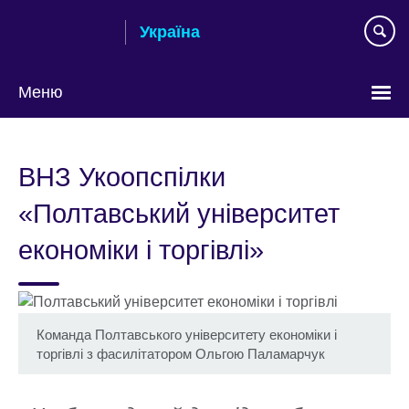
Skip
Україна
to
main
content
Меню
Choose
your
ВНЗ Укоопспілки
language
«Полтавський університет
економіки і торгівлі»
Команда Полтавського університету економіки і
торгівлі з фасилітатором Ольгою Паламарчук