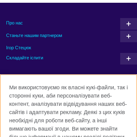
Про нас
Станьте нашим партнером
Ігор Стецюк
Складайте іспити
Connect with us
Ми використовуємо як власні кукі-файли, так і
Facebook
Twitter
сторонні куки, аби персоналізувати веб-
контент, аналізувати відвідування наших веб-
Instagram
Flickr
сайтів і адаптувати рекламу. Деякі з цих куків
TikTok
YouTube
необхідні для роботи веб-сайту, а інші
вимагають вашої згоди. Ви можете знайти