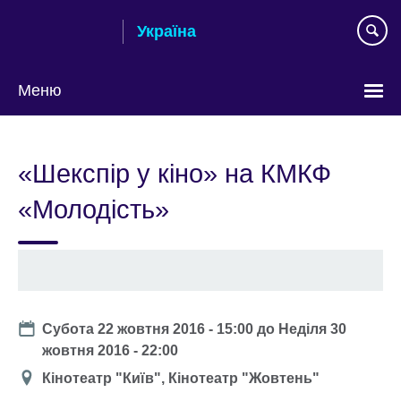
Skip
Україна
to
main
content
Меню
Choose
your
«Шекспір у кіно» на КМКФ
language
«Молодість»
Date
Субота 22 жовтня 2016 - 15:00
до
Неділя 30
жовтня 2016 - 22:00
Місце
Кінотеатр "Київ", Кінотеатр "Жовтень"
проведення