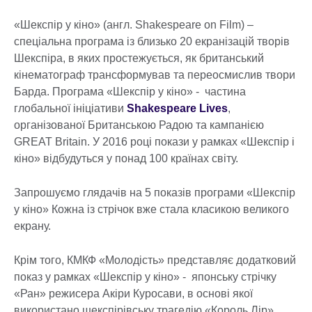
«Шекспір у кіно» (англ. Shakespeare on Film) –
спеціальна програма із близько 20 екранізацій творів
Шекспіра, в яких простежується, як британський
кінематограф трансформував та переосмислив твори
Барда. Програма «Шекспір у кіно» - частина
глобальної ініціативи
Shakespeare Lives
,
організованої Британською Радою та кампанією
GREAT Britain. У 2016 році покази у рамках «Шекспір і
кіно» відбудуться у понад 100 країнах світу.
Запрошуємо глядачів на 5 показів програми «Шекспір
у кіно» Кожна із стрічок вже стала класикою великого
екрану.
Крім того, КМКФ «Молодість» представляє додатковий
показ у рамках «Шекспір у кіно» - японську стрічку
«Ран» режисера Акіри Куросави, в основі якої
використано шекспірівську трагедію «Король Лір»