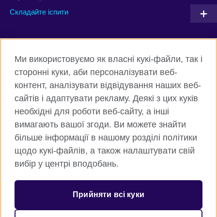
Складайте іспити
Connect with us
Ми використовуємо як власні кукі-файли, так і
Facebook
Twitter
сторонні куки, аби персоналізувати веб-
контент, аналізувати відвідування наших веб-
Instagram
Flickr
сайтів і адаптувати рекламу. Деякі з цих куків
TikTok
YouTube
необхідні для роботи веб-сайту, а інші
вимагають вашої згоди. Ви можете знайти
більше інформації в нашому розділі політики
щодо кукі-файлів, а також налаштувати свій
Всесвітня Британська Рада
вибір у центрі вподобань.
Приватність та умови користування
Куки
Прийняти всі куки
Карта сайту