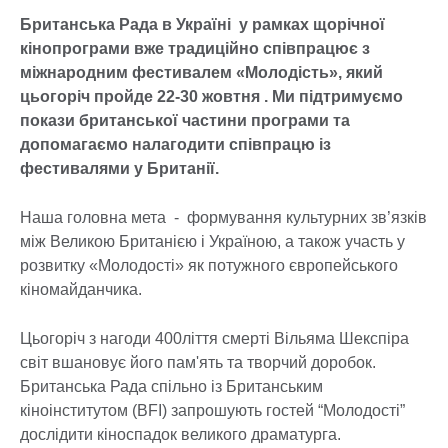
Британська Рада в Україні у рамках щорічної
кінопрограми вже традиційно співпрацює з
міжнародним фестивалем «Молодість», який
цьогоріч пройде 22-30 жовтня . Ми підтримуємо
покази британської частини програми та
допомагаємо налагодити співпрацю із
фестивалями у Британії.
Наша головна мета - формування культурних зв’язків
між Великою Британією і Україною, а також участь у
розвитку «Молодості» як потужного європейського
кіномайданчика.
Цьогоріч з нагоди 400ліття смерті Вільяма Шекспіра
світ вшановує його пам'ять та творчий доробок.
Британська Рада спільно із Британським
кіноінститутом (BFI) запрошують гостей “Молодості”
дослідити кіноспадок великого драматурга.