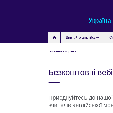
Skip
to
main
Україна
content
Вивчайте англійську
С
Головна сторінка
Безкоштовні вебі
Приєднуйтесь до нашої с
вчителів англійської мо