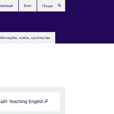
формація
Блог
Пошук
Мистецтво, освіта, суспільство
айт Teaching English