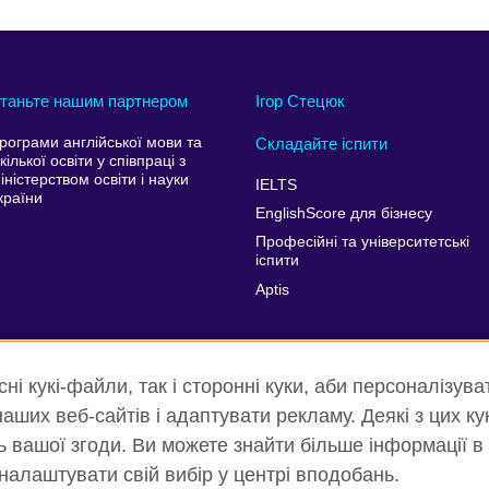
таньте нашим партнером
Ігор Стецюк
рограми англійської мови та
Складайте іспити
кілької освіти у співпраці з
іністерством освіти і науки
IELTS
країни
EnglishScore для бізнесу
Професійні та університетські
іспити
Aptis
і кукі-файли, так і сторонні куки, аби персоналізува
аших веб-сайтів і адаптувати рекламу. Деякі з цих ку
ть вашої згоди. Ви можете знайти більше інформації в
 налаштувати свій вибір у центрі вподобань.