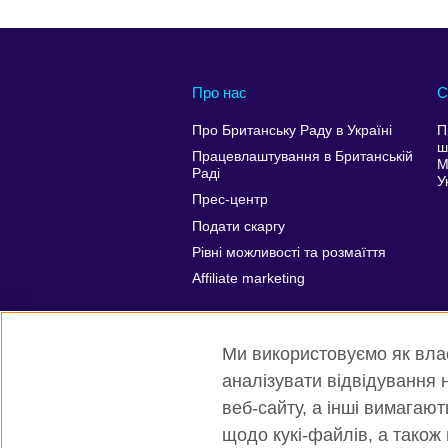
Про нас
С
Про Британську Раду в Україні
П
ш
Працевлаштування в Британській
М
Раді
У
Прес-центр
Подати скаргу
Рівні можливості та розмаїття
Affiliate marketing
Ми використовуємо як власн
аналізувати відвідування н
веб-сайту, а інші вимагаю
щодо кукі-файлів, а також