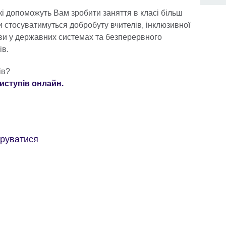
кі допоможуть Вам зробити заняття в класі більш
и стосуватимуться добробуту вчителів, інклюзивної
ови у державних системах та безперервного
ів.
ів?
иступів онлайн.
труватися