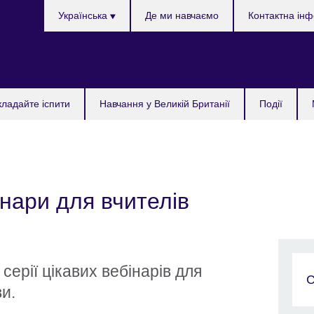
Choose
Українська
Де ми навчаємо
Контактна ін
your
language
кладайте іспити
Навчання у Великій Британії
Події
нари для вчителів
ерії цікавих вебінарів для
C
ви.