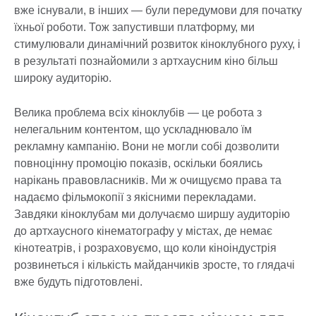
вже існували, в інших — були передумови для початку
їхньої роботи. Тож запустивши платформу, ми
стимулювали динамічний розвиток кіноклубного руху, і
в результаті познайомили з артхаусним кіно більш
широку аудиторію.
Велика проблема всіх кіноклубів — це робота з
нелегальним контентом, що ускладнювало їм
рекламну кампанію. Вони не могли собі дозволити
повноцінну промоцію показів, оскільки боялись
нарікань правовласників. Ми ж очищуємо права та
надаємо фільмокопії з якісними перекладами.
Завдяки кіноклубам ми долучаємо ширшу аудиторію
до артхаусного кінематографу у містах, де немає
кінотеатрів, і розраховуємо, що коли кіноіндустрія
розвинеться і кількість майданчиків зросте, то глядачі
вже будуть підготовлені.