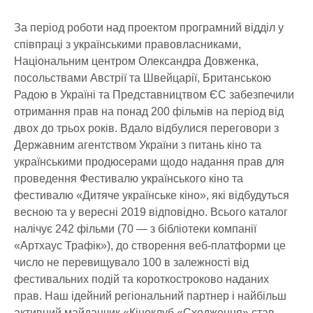
За період роботи над проектом програмний відділ у
співпраці з українськими правовласниками,
Національним центром Олександра Довженка,
посольствами Австрії та Швейцарії, Британською
Радою в Україні та Представництвом ЄС забезпечили
отримання прав на понад 200 фільмів на період від
двох до трьох років. Вдало відбулися переговори з
Державним агентством України з питань кіно та
українськими продюсерами щодо надання прав для
проведення Фестивалю українського кіно та
фестивалю «Дитяче українське кіно», які відбудуться
весною та у вересні 2019 відповідно. Всього каталог
налічує 242 фільми (70 — з бібліотеки компанії
«Артхаус Трафік»), до створення веб-платформи це
число не перевищувало 100 в залежності від
фестивальних подій та короткостроково наданих
прав. Наш ідейний регіональний партнер і найбільш
активний майданчик «Кіноклуб «Сходження» став