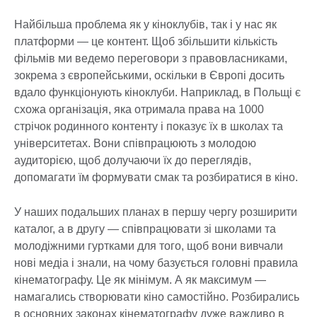
Найбільша проблема як у кіноклубів, так і у нас як
платформи — це контент. Щоб збільшити кількість
фільмів ми ведемо переговори з правовласниками,
зокрема з європейськими, оскільки в Європі досить
вдало функціонують кіноклуби. Наприклад, в Польщі є
схожа організація, яка отримала права на 1000
стрічок родинного контенту і показує їх в школах та
університетах. Вони співпрацюють з молодою
аудиторією, щоб долучаючи їх до переглядів,
допомагати їм формувати смак та розбиратися в кіно.
У наших подальших планах в першу чергу розширити
каталог, а в другу — співпрацювати зі школами та
молодіжними гуртками для того, щоб вони вивчали
нові медіа і знали, на чому базується головні правила
кінематографу. Це як мінімум. А як максимум —
намагались створювати кіно самостійно. Розбирались
в основних законах кінематографу дуже важливо в