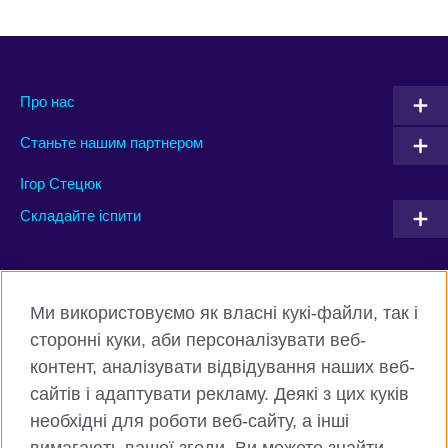
Про нас
Станьте нашим партнером
Ігор Стецюк
Складайте іспити
Connect with us
Ми використовуємо як власні кукі-файли, так і
Facebook
Twitter
сторонні куки, аби персоналізувати веб-
контент, аналізувати відвідування наших веб-
Instagram
Flickr
сайтів і адаптувати рекламу. Деякі з цих куків
TikTok
YouTube
необхідні для роботи веб-сайту, а інші