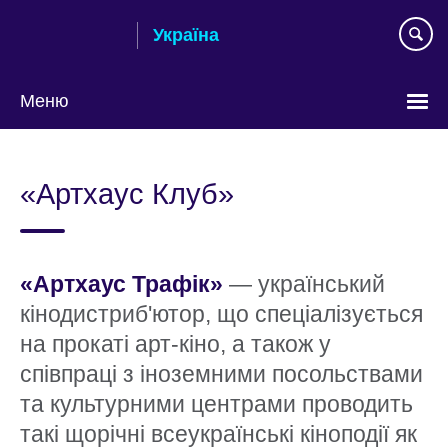
Skip
Україна
to
main
content
Меню
Choose
your
«Артхаус Клуб»
language
«Артхаус Трафік»
— український
кінодистриб'ютор, що спеціалізується
на прокаті арт-кіно, а також у
співпраці з іноземними посольствами
та культурними центрами проводить
такі щорічні всеукраїнські кіноподії як