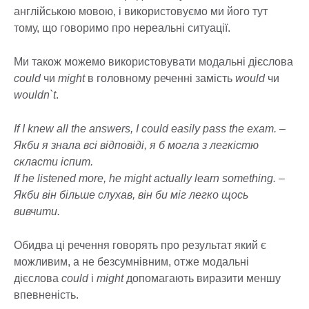
англійською мовою, і використовуємо ми його тут
тому, що говоримо про нереальні ситуації.
Ми також можемо використовувати модальні дієслова
could
чи
might
в головному реченні замість
would
чи
wouldn`t
.
If I knew all the answers, I could easily pass the exam. –
Якби я знала всі відповіді, я б могла з легкістю
скласти іспит.
If he listened more, he might actually learn something. –
Якби він більше слухав, він би міг легко щось
вивчити.
Обидва ці речення говорять про результат який є
можливим, а не безсумнівним, отже модальні
дієслова
could
і
might
допомагають виразити меншу
впевненість.