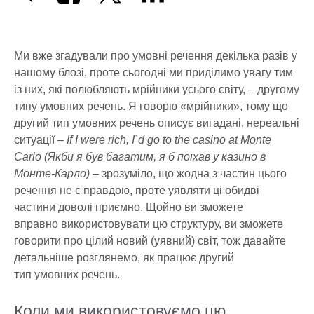
Ми вже згадували про умовні речення декілька разів у
нашому блозі, проте сьогодні ми приділимо увагу тим
із них, які полюбляють мрійники усього світу, – другому
типу умовних речень. Я говорю «мрійники», тому що
другий тип умовних речень описує вигадані, нереальні
ситуації –
If I were rich, I`d go to the casino at Monte
Carlo (Якби я був багатим, я б поїхав у казино в
Монте-Карло)
– зрозуміло, що жодна з частин цього
речення не є правдою, проте уявляти ці обидві
частини доволі приємно. Щойно ви зможете
вправно використовувати цю структуру, ви зможете
говорити про цілий новий (уявний) світ, тож давайте
детальніше розглянемо, як працює другий
тип умовних речень.
Коли ми використовуємо цю