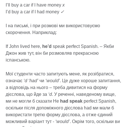
I’ll buy a car if I have money
x
I’d buy a car if I had money
✓
І на письмі, і при розмові ми використовуємо
скорочення. Наприклад:
If John lived here,
he’d
speak perfect Spanish. – Якби
Джон жив тут, він би розмовляв прекрасною
іспанською.
Мої студенти часто запитують мене, як розібратися,
означає
‘d ‘had’
чи
‘would’
. Це дуже хороше запитання,
а відповідь на нього – треба дивитися на форму
дієслова, що йде за
‘d
. У реченні, наведеному вище,
ми не могли б сказати He
had speak
perfect Spanish,
оскільки після допоміжного дієслова had ми мали б
використати третю форму дієслова, а отже єдиний
можливий варіант тут -
‘would’
. Окрім того, оскільки ви