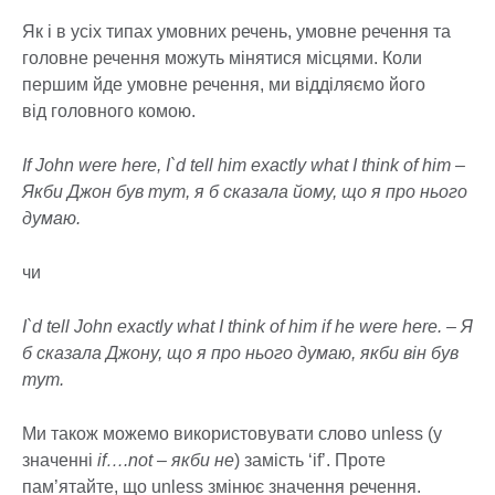
Як і в усіх типах умовних речень, умовне речення та
головне речення можуть мінятися місцями. Коли
першим йде умовне речення, ми відділяємо його
від головного комою.
If John were here, I`d tell him exactly what I think of him –
Якби Джон був тут, я б сказала йому, що я про нього
думаю.
чи
I`d tell John exactly what I think of him if he were here. – Я
б сказала Джону, що я про нього думаю, якби він був
тут.
Ми також можемо використовувати слово unless (у
значенні
if….not – якби не
) замість ‘if’. Проте
пам’ятайте, що unless змінює значення речення.