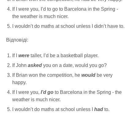
If I were you, I’d to go to Barcelona in the Spring -
the weather is much nicer.
I wouldn’t do maths at school unless I didn’t have to.
Відповіді:
If I
were
taller, I’d be a basketball player.
If John
asked
you on a date, would you go?
If Brian won the competition, he
would
be very
happy.
If I were you,
I’d go
to Barcelona in the Spring - the
weather is much nicer.
I wouldn’t do maths at school unless I
had
to.