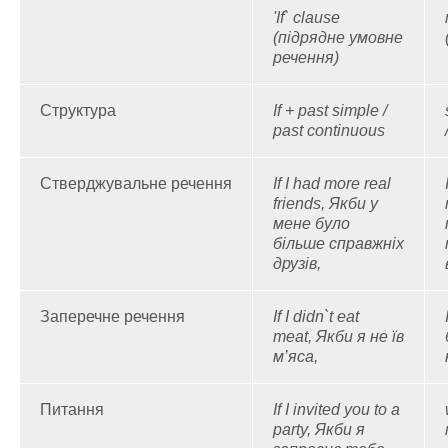
'If` clause
(підрядне умовне
речення)
Структура
If + past simple /
past continuous
Стверджувальне речення
If I had more real
friends, Якби у
мене було
більше справжніх
друзів,
Заперечне речення
If I didn`t eat
meat, Якби я не їв
м’яса,
Питання
If I invited you to a
party, Якби я