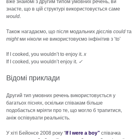
вже знайомі з другим типом умовних речень, ви
знаєте, що в цій структурі використовується саме
would
.
Також нагадаємо, що після модальних дієслів
could
та
might
ми ніколи не використовуємо інфінітив з ‘to’
If I cooked, you wouldn’t to enjoy it.
x
If I cooked, you wouldn’t enjoy it.
✓
Відомі приклади
Другий тип умовних речень використовується у
багатьох піснях, оскільки співакам більше
подобається мріяти про те, що могло б трапитися,
аніж оспівувати реальність.
У хіті Бейонсе 2008 року “
If I were a boy”
співачка