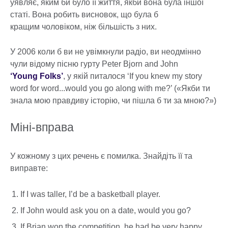
уявляє, яким би було її життя, якби вона була іншої
статі. Вона робить висновок, що була б
кращим чоловіком, ніж більшість з них.
У 2006 коли б ви не увімкнули радіо, ви неодмінно
чули відому пісню гурту Peter Bjorn and John
‘Young Folks’
, у якій питалося ‘If you knew my story
word for word...would you go along with me?’ («Якби ти
знала мою правдиву історію, чи пішла б ти за мною?»)
Міні-вправа
У кожному з цих речень є помилка. Знайдіть її та
виправте:
If I was taller, I’d be a basketball player.
If John would ask you on a date, would you go?
If Brian won the competition, he had be very happy.