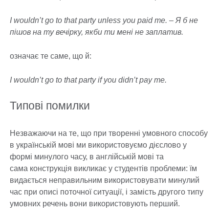
I wouldn’t go to that party unless you paid me. – Я б не
пішов на ту вечірку, якби ти мені не заплатив.
означає те саме, що й:
I wouldn’t go to that party if you didn’t pay me.
Типові помилки
Незважаючи на те, що при творенні умовного способу
в українській мові ми використовуємо дієслово у
формі минулого часу, в англійській мові та
сама конструкція викликає у студентів проблеми: їм
видається неправильним використовувати минулий
час при описі поточної ситуації, і замість другого типу
умовних речень вони використовують перший.