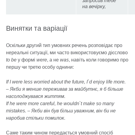
запросив тебе
на вечірку,
Винятки та варіації
Оскільки другий тип умовних речень розповідає про
нереальні ситуації, ми часто використовуємо дієслово
to be
у формі
were
, а не
was
, навіть коли говоримо про
першу чи третю особу однини:
If I were less worried about the future, I`d enjoy life more.
– Якби я менше переживав за майбутнє, я б більше
насолоджувався життям.
If he were more careful, he wouldn`t make so many
mistakes. – Якби він був більш уважним, він би не
наробив стільки помилок.
Саме таким чином передається умовний спосіб