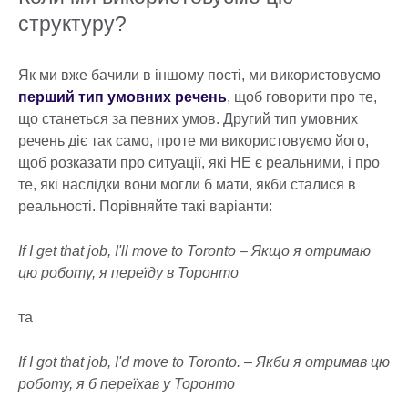
структуру?
Як ми вже бачили в іншому пості, ми використовуємо
перший тип умовних речень
, щоб говорити про те,
що станеться за певних умов. Другий тип умовних
речень діє так само, проте ми використовуємо його,
щоб розказати про ситуації, які НЕ є реальними, і про
те, які наслідки вони могли б мати, якби сталися в
реальності. Порівняйте такі варіанти:
If I get that job, I'll move to Toronto – Якщо я отримаю
цю роботу, я переїду в Торонто
та
If I got that job, I'd move to Toronto. – Якби я отримав цю
роботу, я б переїхав у Торонто