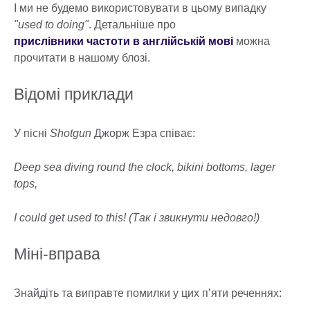
І ми не будемо використовувати в цьому випадку
"used to doing"
. Детальніше про
прислівники частоти в англійській мові
можна
прочитати в нашому блозі.
Відомі приклади
У пісні
Shotgun
Джорж Езра співає:
Deep sea diving round the clock, bikini bottoms, lager
tops,
I could get used to this! (Так і звикнути недовго!)
Міні-вправа
Знайдіть та виправте помилки у цих п’яти реченнях: