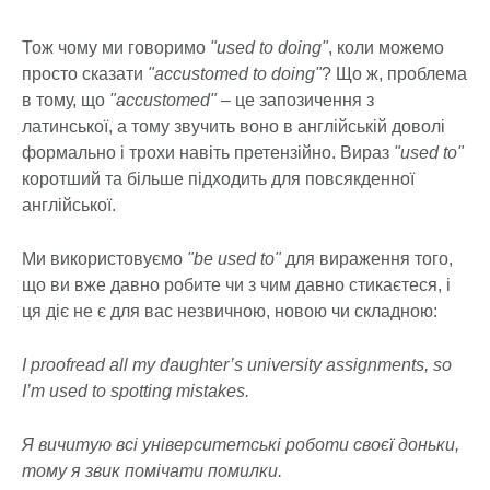
Тож чому ми говоримо
"used to doing"
, коли можемо
просто сказати
"accustomed to doing"
? Що ж, проблема
в тому, що
"accustomed"
– це запозичення з
латинської, а тому звучить воно в англійській доволі
формально і трохи навіть претензійно. Вираз
"used to"
коротший та більше підходить для повсякденної
англійської.
Ми використовуємо
"be used to"
для вираження того,
що ви вже давно робите чи з чим давно стикаєтеся, і
ця діє не є для вас незвичною, новою чи складною:
I proofread all my daughter’s university assignments, so
I’m used to spotting mistakes.
Я вичитую всі університетські роботи своєї доньки,
тому я звик помічати помилки.