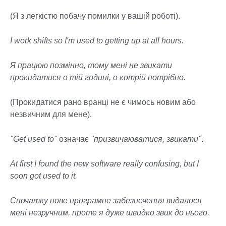
(Я з легкістю побачу помилки у вашій роботі).
I work shifts so I'm used to getting up at all hours.
Я працюю позмінно, тому мені не звикати
прокидатися о тій годині, о котрій потрібно.
(Прокидатися рано вранці не є чимось новим або
незвичним для мене).
"Get used to"
означає
"призвичаюватися, звикати"
.
At first I found the new software really confusing, but I
soon got used to it.
Спочатку нове програмне забезпечення видалося
мені незручним, проте я дуже швидко звик до нього.