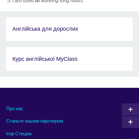
I am used
to
working long hours.
Англійська для дорослих
Курс англійської MyClass
Про нас
Станьте нашим партнером
Ігор Стецюк