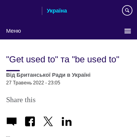
Skip
Україна
to
main
content
Меню
Choose
your
"Get used to" та "be used to"
language
Від
Британської Ради в Україні
27 Травень 2022 - 23:05
Share this