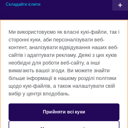
Складайте іспити
Connect with us
Ми використовуємо як власні кукі-файли, так і
Facebook
Twitter
сторонні куки, аби персоналізувати веб-
контент, аналізувати відвідування наших веб-
Instagram
Flickr
сайтів і адаптувати рекламу. Деякі з цих куків
TikTok
YouTube
необхідні для роботи веб-сайту, а інші
вимагають вашої згоди. Ви можете знайти
більше інформації в нашому розділі політики
щодо кукі-файлів, а також налаштувати свій
Всесвітня Британська Рада
вибір у центрі вподобань.
Приватність та умови користування
Куки
Прийняти всі куки
Карта сайту