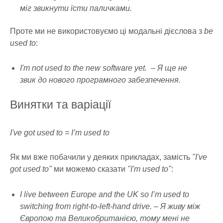
міг звикнути їсти паличками.
Проте ми не використовуємо ці модальні дієслова з
be
used to
:
I'm not used to the new software yet. – Я ще не
звик до нового програмного забезпечення.
Винятки та варіації
I've got used to = I’m used to
Як ми вже побачили у деяких прикладах, замість
"I've
got used to"
ми можемо сказати
"I'm used to"
:
I live between Europe and the UK so I’m used to
switching from right-to-left-hand drive. – Я живу між
Європою та Великобританією, тому мені не