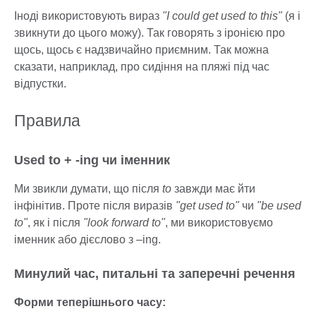
Іноді використовують вираз
"I could get used to this"
(я і
звикнути до цього можу). Так говорять з іронією про
щось, щось є надзвичайно приємним. Так можна
сказати, наприклад, про сидіння на пляжі під час
відпустки.
Правила
Used to + -ing чи іменник
Ми звикли думати, що після
to
завжди має йти
інфінітив. Проте після виразів
"get used to"
чи
"be used
to"
, як і після
"look forward to"
, ми використовуємо
іменник або дієслово з –ing.
Минулий час, питальні та заперечні речення
Форми теперішнього часу: