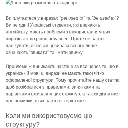
Ви плутаєтеся у виразах
"
get used to
"
та
"be used to"
?
Ви не одні! Українські студенти, які вивчають
англійську, мають проблеми з використанням цих
виразів аж до рівня advanced. Проте не варто
панікувати, оскільки ці вирази всього лише
означають "звикати" та "мати звичку".
Проблеми ж виникають частіше за все через те, що в
українській мові ці вирази не мають такої чітко
оформленої структури. Тому прочитайте нашу статтю,
щоб розібратися з правилами, винятками та
варіантами вживання цих структур, а також дізнатися
про помилки, яких варто остерігатися.
Коли ми використовуємо цю
структуру?