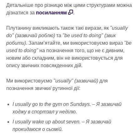
Детальніше про різницю між цими структурами можна
дізнатися за
посиланням
.
Плутанину викликають також такі вирази, як
"usually
do"
(зазвичай роблю)
та
"be used to doing" (звик
робити)
. Запам’ятайте, ми використовуємо вираз
"be
used to doing"
на позначення того, що не є дивним,
новим або складним, він не використовується для
опису звичних повсякденних дій.
Ми використовуємо
"usually" (зазвичай)
для
позначення звички/ рутинної дії:
I usually go to the gym on Sundays. – Я зазвичай
ходжу в спортзал у неділю.
I usually wake up about seven. – Я зазвичай
прокидаюся о сьомій.