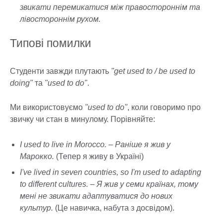
звикати перемикатися між правостороннім та
лівостороннім рухом.
Типові помилки
Студенти завжди плутають
"get used to / be used to
doing"
та
"used to do"
.
Ми використовуємо
"used to do"
, коли говоримо про
звичку чи стан в минулому. Порівняйте:
I used to live in Morocco. – Раніше я жив у
Марокко.
(Тепер я живу в Україні)
I've lived in seven countries, so I'm used to adapting
to different cultures. – Я жив у семи країнах, тому
мені не звикати адаптуватися до нових
культур.
(Це навичка, набута з досвідом).