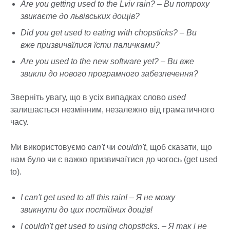
Are you getting used to the Lviv rain? – Ви потроху
звикаєте до львівських дощів?
Did you get used to eating with chopsticks? – Ви
вже призвичаїлися їсти паличками?
Are you used to the new software yet? – Ви вже
звикли до нового програмного забезпечення?
Зверніть увагу, що в усіх випадках слово
used
залишається незмінним, незалежно від граматичного
часу.
Ми використовуємо
can't
чи
couldn't
, щоб сказати, що
нам було чи є важко призвичаїтися до чогось (get used
to).
I can't get used to all this rain! – Я не можу
звикнути до цих постійних дощів!
I couldn't get used to using chopsticks. – Я так і не