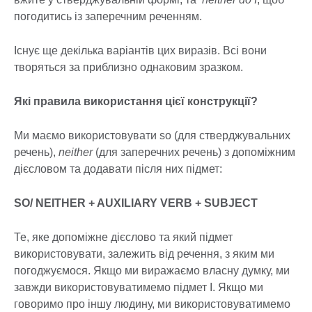
погодитись із заперечним реченням.
Існує ще декілька варіантів цих виразів. Всі вони
творяться за приблизно однаковим зразком.
Які правила використання цієї конструкції?
Ми маємо використовувати so (для стверджувальних
речень),
neither
(для заперечних речень) з допоміжним
дієсловом та додавати після них підмет:
SO/ NEITHER + AUXILIARY VERB + SUBJECT
Те, яке допоміжне дієслово та який підмет
використовувати, залежить від речення, з яким ми
погоджуємося. Якщо ми виражаємо власну думку, ми
завжди використовуватимемо підмет I. Якщо ми
говоримо про іншу людину, ми використовуватимемо