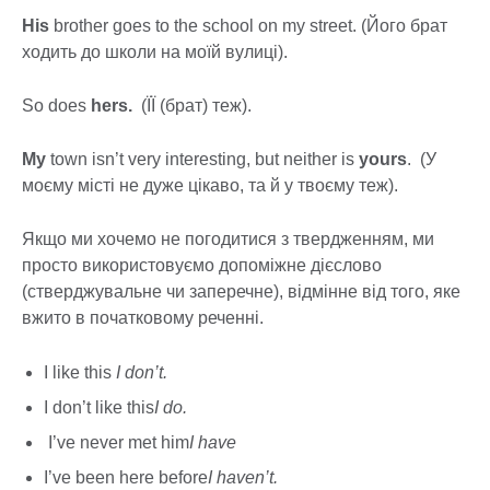
His
brother goes to the school on my street. (Його брат
ходить до школи на моїй вулиці).
So does
hers.
(ЇЇ (брат) теж).
My
town isn’t very interesting, but neither is
yours
. (У
моєму місті не дуже цікаво, та й у твоєму теж).
Якщо ми хочемо не погодитися з твердженням, ми
просто використовуємо допоміжне дієслово
(стверджувальне чи заперечне), відмінне від того, яке
вжито в початковому реченні.
I like this
I don’t.
I don’t like this
I do.
I’ve never met him
I have
I’ve been here before
I haven’t.