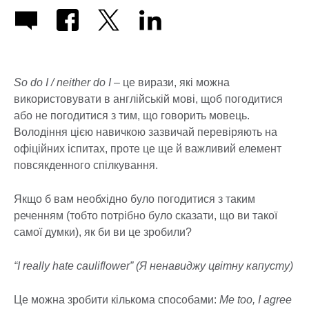
So do I / neither do I
– це вирази, які можна
використовувати в англійській мові, щоб погодитися
або не погодитися з тим, що говорить мовець.
Володіння цією навичкою зазвичай перевіряють на
офіційних іспитах, проте це ще й важливий елемент
повсякденного спілкування.
Якщо б вам необхідно було погодитися з таким
реченням (тобто потрібно було сказати, що ви такої
самої думки), як би ви це зробили?
“I really hate cauliflower” (Я ненавиджу цвітну капусту)
Це можна зробити кількома способами:
Me too, I agree