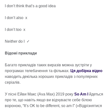
I don’t think that’s a good idea
I don’t also х
I don’t too х
Neither do I ✓
Відомі приклади
Багато прикладів таких виразів можна зустріти у
програмах телебачення та фільмах.
Ця добірка відео
наводить декілька хороших прикладів з популярних
серіалів.
У пісні Ейви Макс (Ava Max) 2019 року
So Am I
йдеться
про те, що навіть якщо ви відчуваєте себе білою
вороною, “It’s OK to be different, so am I” («Відрізнятися