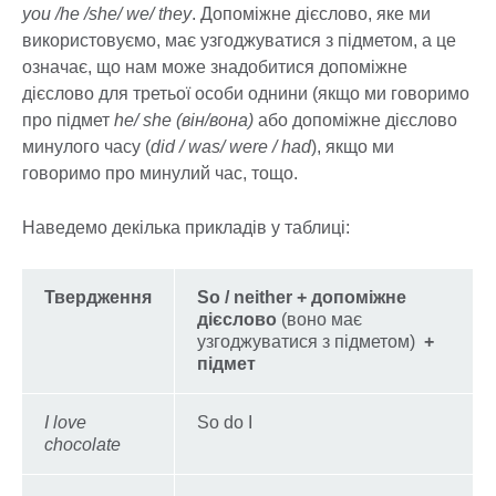
you /he /she/ we/ they
. Допоміжне дієслово, яке ми
використовуємо, має узгоджуватися з підметом, а це
означає, що нам може знадобитися допоміжне
дієслово для третьої особи однини (якщо ми говоримо
про підмет
he/ she (він/вона)
або допоміжне дієслово
минулого часу (
did / was/ were / had
), якщо ми
говоримо про минулий час, тощо.
Наведемо декілька прикладів у таблиці:
Твердження
So / neither + допоміжне
дієслово
(воно має
узгоджуватися з підметом)
+
підмет
I love
So do I
chocolate