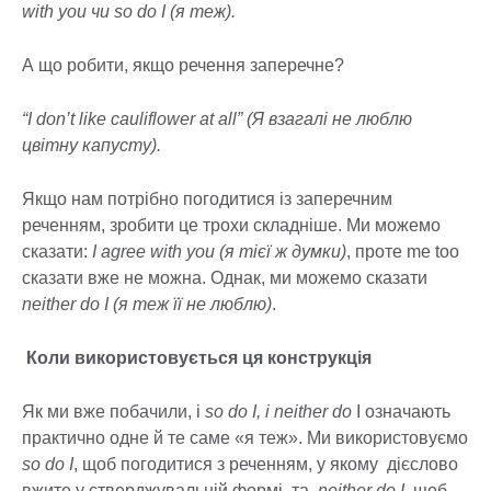
with you чи so do I (я теж).
А що робити, якщо речення заперечне?
“I don’t like cauliflower at all” (Я взагалі не люблю
цвітну капусту).
Якщо нам потрібно погодитися із заперечним
реченням, зробити це трохи складніше. Ми можемо
сказати:
I agree with you (я тієї ж думки)
, проте me too
сказати вже не можна. Однак, ми можемо сказати
neither do I (я теж її не люблю)
.
Коли використовується ця конструкція
Як ми вже побачили, і
so do I, і neither do
I означають
практично одне й те саме «я теж». Ми використовуємо
so do I
, щоб погодитися з реченням, у якому дієслово
вжите у стверджувальній формі, та
neither do I
, щоб