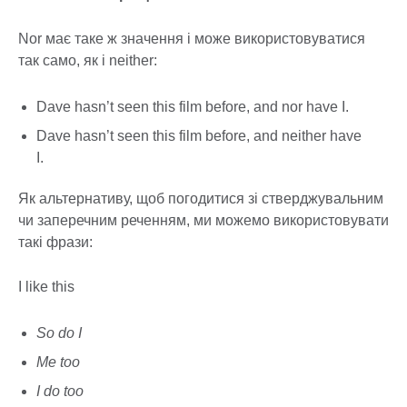
Nor має таке ж значення і може використовуватися
так само, як і neither:
Dave hasn’t seen this film before, and nor have I.
Dave hasn’t seen this film before, and neither have
I.
Як альтернативу, щоб погодитися зі стверджувальним
чи заперечним реченням, ми можемо використовувати
такі фрази:
I like this
So do I
Me too
I do too