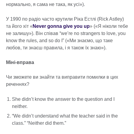
нормально, я сама не така, як усі»).
У 1990 по радіо часто крутили Ріка Естлі (Rick Astley)
та його хіт «
Never gonna give you up
» («Я ніколи тебе
не залишу»). Він співав “we’re no strangers to love, you
know the rules, and so do I” («Ми знаємо, що таке
любов, ти знаєш правила, і я також їх знаю»).
Міні-вправа
Чи зможете ви знайти та виправити помилки в цих
реченнях?
She didn’t know the answer to the question and I
neither.
“We didn’t understand what the teacher said in the
class.” “Neither did them.”