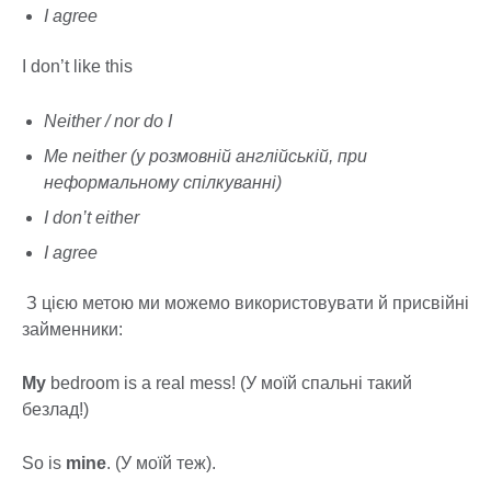
I agree
I don’t like this
Neither / nor do I
Me neither (у розмовній англійській, при
неформальному спілкуванні)
I don’t either
I agree
З цією метою ми можемо використовувати й присвійні
займенники:
My
bedroom is a real mess! (У моїй спальні такий
безлад!)
So is
mine
. (У моїй теж).