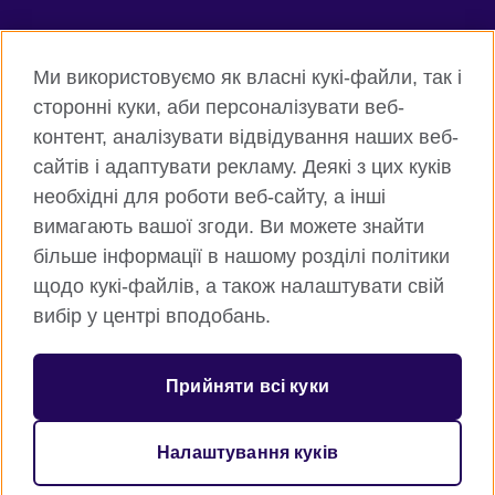
Connect with us
Ми використовуємо як власні кукі-файли, так і
Facebook
Twitter
сторонні куки, аби персоналізувати веб-
контент, аналізувати відвідування наших веб-
Instagram
Flickr
сайтів і адаптувати рекламу. Деякі з цих куків
TikTok
YouTube
необхідні для роботи веб-сайту, а інші
вимагають вашої згоди. Ви можете знайти
більше інформації в нашому розділі політики
щодо кукі-файлів, а також налаштувати свій
Всесвітня Британська Рада
вибір у центрі вподобань.
Приватність та умови користування
Куки
Прийняти всі куки
Карта сайту
Налаштування куків
© 2026 British Council