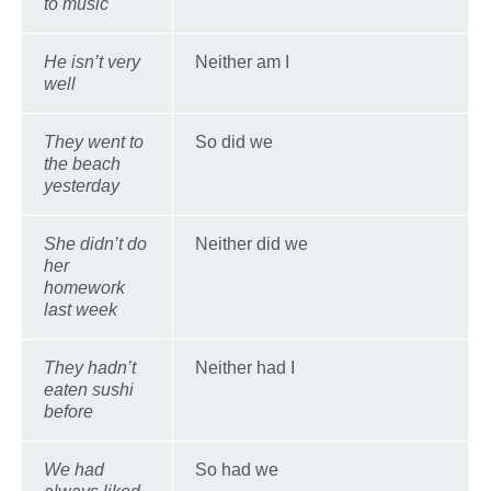
to music
He isn’t very
Neither am I
well
They went to
So did we
the beach
yesterday
She didn’t do
Neither did we
her
homework
last week
They hadn’t
Neither had I
eaten sushi
before
We had
So had we