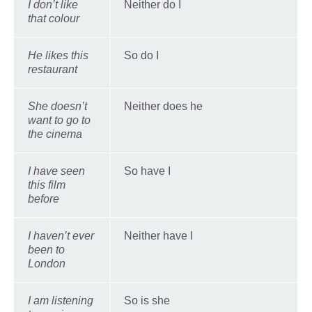
I don’t like
Neither do I
that colour
He likes this
So do I
restaurant
She doesn’t
Neither does he
want to go to
the cinema
I have seen
So have I
this film
before
I haven’t ever
Neither have I
been to
London
I am listening
So is she