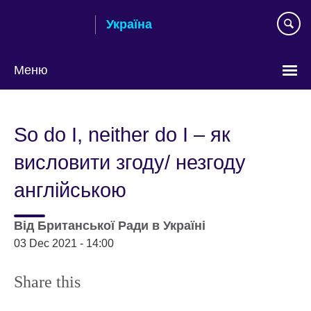
Skip
Україна
to
main
content
Меню
Choose
your
So do I, neither do I – як
language
висловити згоду/ незгоду
англійською
Від
Британської Ради в Україні
03 Dec 2021 - 14:00
Share this