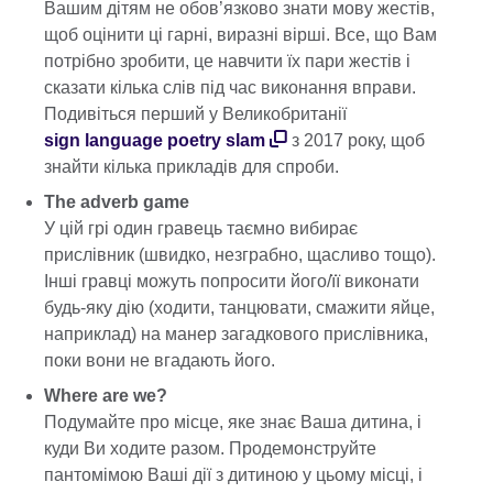
Вашим дітям не обов’язково знати мову жестів,
щоб оцінити ці гарні, виразні вірші. Все, що Вам
потрібно зробити, це навчити їх пари жестів і
сказати кілька слів під час виконання вправи.
Подивіться перший у Великобританії
sign language poetry slam
з 2017 року, щоб
знайти кілька прикладів для спроби.
The adverb game
У цій грі один гравець таємно вибирає
прислівник (швидко, незграбно, щасливо тощо).
Інші гравці можуть попросити його/її виконати
будь-яку дію (ходити, танцювати, смажити яйце,
наприклад) на манер загадкового прислівника,
поки вони не вгадають його.
Where are we?
Подумайте про місце, яке знає Ваша дитина, і
куди Ви ходите разом. Продемонструйте
пантомімою Ваші дії з дитиною у цьому місці, і