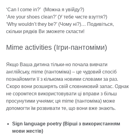
‘Can I come in?’ (Можна я увійду?)
‘Are your shoes clean?’ (У тебе чисте взуття?)
‘Why wouldn’t they be?’ (Чому ні?)… Подивіться,
скільки рядків Ви зможете скласти!
Mime activities (Ігри-пантоміми)
Якщо Ваша дитина тільки-но почала вивчати
англійську, mime (пантоміма) – це чудовий спосіб
познайомити її з кількома новими словами за раз.
Скоро вони розширять свій словниковий запас. Однак
не соромтеся використовувати ці вправи з більш
просунутими учнями; ця mime (пантоміма) може
допомогти їм розвивати те, що вони вже знають.
Sign language poetry (Вірші з використанням
мови жестів)