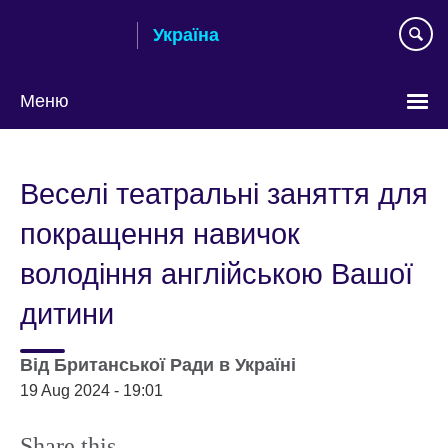
Skip
Україна
to
main
content
Меню
Choose
your
Веселі театральні заняття для
language
покращення навичок
володіння англійською Вашої
дитини
Від
Британської Ради в Україні
19 Aug 2024 - 19:01
Share this