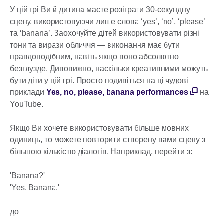
У цій грі Ви й дитина маєте розіграти 30-секундну
сцену, використовуючи лише слова ‘yes’, ‘no’, ‘please’
та ‘banana’. Заохочуйте дітей використовувати різні
тони та вирази обличчя — виконання має бути
правдоподібним, навіть якщо воно абсолютно
безглузде. Дивовижно, наскільки креативними можуть
бути діти у цій грі. Просто подивіться на ці чудові
приклади
Yes, no, please, banana performances
на
YouTube.
Якщо Ви хочете використовувати більше мовних
одиниць, то можете повторити створену вами сцену з
більшою кількістю діалогів. Наприклад, перейти з:
'Banana?'
'Yes. Banana.'
до