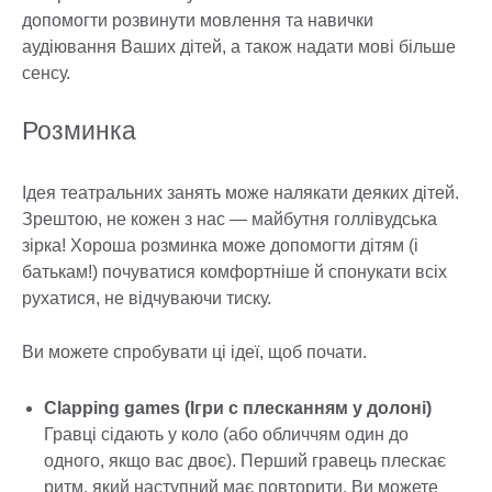
допомогти розвинути мовлення та навички
аудіювання Ваших дітей, а також надати мові більше
сенсу.
Розминка
Ідея театральних занять може налякати деяких дітей.
Зрештою, не кожен з нас — майбутня голлівудська
зірка! Хороша розминка може допомогти дітям (і
батькам!) почуватися комфортніше й спонукати всіх
рухатися, не відчуваючи тиску.
Ви можете спробувати ці ідеї, щоб почати.
Clapping games (Ігри с плесканням у долоні)
Гравці сідають у коло (або обличчям один до
одного, якщо вас двоє). Перший гравець плескає
ритм, який наступний має повторити. Ви можете