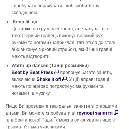
спробувати порахувати, щоб зробити гру
складнішою.
'Keep fit' дії
Це схоже на гру у плескання, але залучає все
тіло. Перший гравець виконує великий рух
руками та ногами (наприклад, тягнеться до стелі
або виконує зірковий стрибок), який інші гравці
мають відтворити.
Warm-up dances (Танці-розминки)
Beat by Beat Press
пропонує багато занять,
включаючи
Shake it off
. У цій вправі гравці
мають почергово потрясти усіма руками та
ногами під музику.
Якщо Ви проводите театральні заняття зі старшими
дітьми, Ви можете спробувати ці
групові заняття
від Британської Ради. Їх можна виконувати лише з
трьома-п’ятьма учасниками.