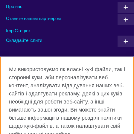
Про нас
Станьте нашим партнером
Ігор Стецюк
Складайте іспити
Connect with us
Ми використовуємо як власні кукі-файли, так і
Facebook
Twitter
сторонні куки, аби персоналізувати веб-
контент, аналізувати відвідування наших веб-
Instagram
Flickr
сайтів і адаптувати рекламу. Деякі з цих куків
TikTok
YouTube
необхідні для роботи веб-сайту, а інші
вимагають вашої згоди. Ви можете знайти
більше інформації в нашому розділі політики
щодо кукі-файлів, а також налаштувати свій
Всесвітня Британська Рада