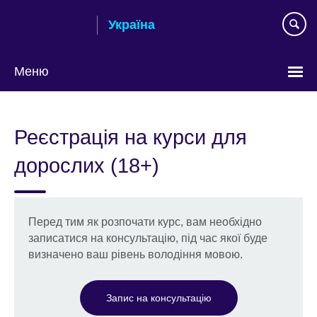
Skip
Україна
to
main
content
Меню
Choose
your
Реєстрація на курси для
language
дорослих (18+)
Перед тим як розпочати курс, вам необхідно
записатися на консультацію, під час якої буде
визначено ваш рівень володіння мовою.
Запис на консультацію