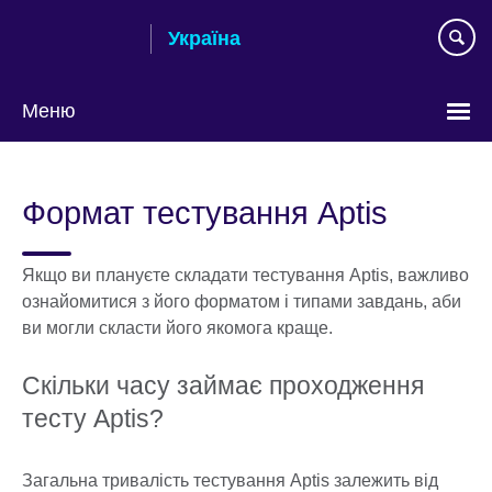
Skip
Україна
to
main
content
Меню
Choose
your
Формат тестування Aptis
language
Якщо ви плануєте складати тестування Aptis, важливо
ознайомитися з його форматом і типами завдань, аби
ви могли скласти його якомога краще.
Скільки часу займає проходження
тесту Aptis?
Загальна тривалість тестування Aptis залежить від