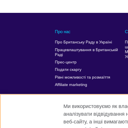
Про нас
С
Про Британську Раду в Україні
П
ш
Працевлаштування в Британській
М
Раді
У
Прес-центр
Подати скаргу
Рівні можливості та розмаїття
Affiliate marketing
Ми використовуємо як власн
аналізувати відвідування н
веб-сайту, а інші вимагаю