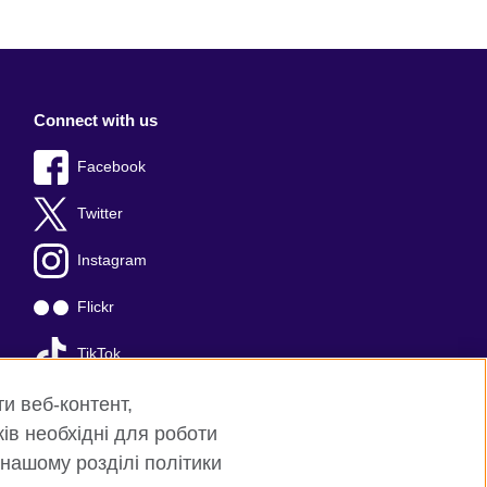
Connect with us
Facebook
Twitter
Instagram
Flickr
TikTok
YouTube
ти веб-контент,
ків необхідні для роботи
 нашому розділі політики