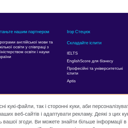
таньте нашим партнером
Ігор Стецюк
рограми англійської мови та
Складайте іспити
кілької освіти у співпраці з
іністерством освіти і науки
IELTS
країни
EnglishScore для бізнесу
Професійні та університетські
іспити
Aptis
і кукі-файли, так і сторонні куки, аби персоналізува
аших веб-сайтів і адаптувати рекламу. Деякі з цих ку
ть вашої згоди. Ви можете знайти більше інформації в