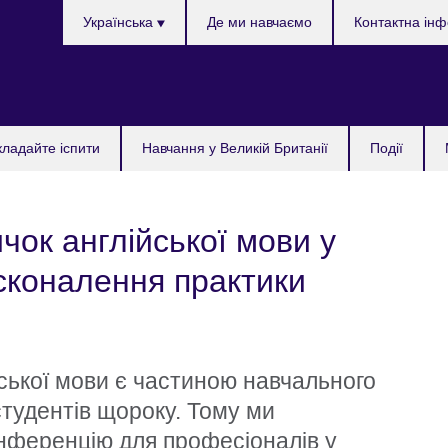
Choose
Українська
Де ми навчаємо
Контактна ін
your
language
кладайте іспити
Навчання у Великій Британії
Події
ок англійської мови у
осконалення практики
йської мови є частиною навчального
студентів щороку. Тому ми
нференцію для професіоналів у