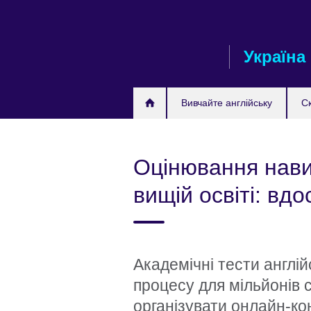
Skip
to
main
Україна
content
Вивчайте англійську
С
Оцінювання навич
вищій освіті: вд
Академічні тести англі
процесу для мільйонів 
організувати онлайн-ко