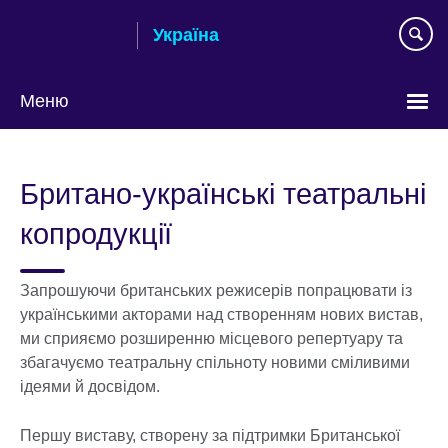
Skip
Україна
to
main
content
Меню
Choose
your
Британо-українські театральні
language
копродукції
Запрошуючи британських режисерів попрацювати із
українськими акторами над створенням нових вистав,
ми сприяємо розширенню місцевого репертуару та
збагачуємо театральну спільноту новими сміливими
ідеями й досвідом.
Першу виставу, створену за підтримки Британської