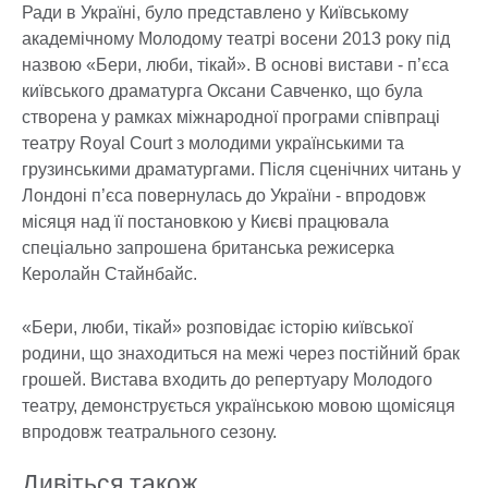
Ради в Україні, було представлено у Київському
академічному Молодому театрі восени 2013 року під
назвою «Бери, люби, тікай». В основі вистави - п’єса
київського драматурга Оксани Савченко, що була
створена у рамках міжнародної програми співпраці
театру Royal Court з молодими українськими та
грузинськими драматургами. Після сценічних читань у
Лондоні п’єса повернулась до України - впродовж
місяця над її постановкою у Києві працювала
спеціально запрошена британська режисерка
Керолайн Стайнбайс.
«Бери, люби, тікай» розповідає історію київської
родини, що знаходиться на межі через постійний брак
грошей. Вистава входить до репертуару Молодого
театру, демонструється українською мовою щомісяця
впродовж театрального сезону.
Дивіться також