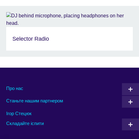
Selector Radio
Про нас
Станьте нашим партнером
Ігор Стецюк
Складайте іспити