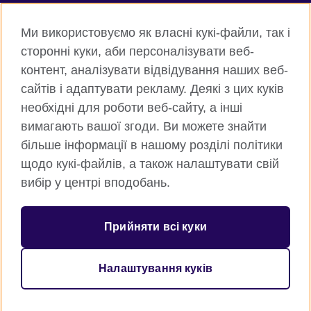
Connect with us
Ми використовуємо як власні кукі-файли, так і
Facebook
Twitter
сторонні куки, аби персоналізувати веб-
контент, аналізувати відвідування наших веб-
Instagram
Flickr
сайтів і адаптувати рекламу. Деякі з цих куків
TikTok
YouTube
необхідні для роботи веб-сайту, а інші
вимагають вашої згоди. Ви можете знайти
більше інформації в нашому розділі політики
щодо кукі-файлів, а також налаштувати свій
Всесвітня Британська Рада
вибір у центрі вподобань.
Приватність та умови користування
Куки
Прийняти всі куки
Карта сайту
Налаштування куків
© 2026 British Council