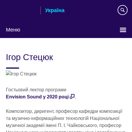
Skip
Україна
to
main
content
Меню
Choose
your
Ігор Стецюк
language
Гостьовий лектор програми
Envision Sound у 2020 році
.
Композитор, диригент, професор кафедри композиції
та музично-інформаційних технологій Національної
музичної академії імені П. І. Чайковського, професор