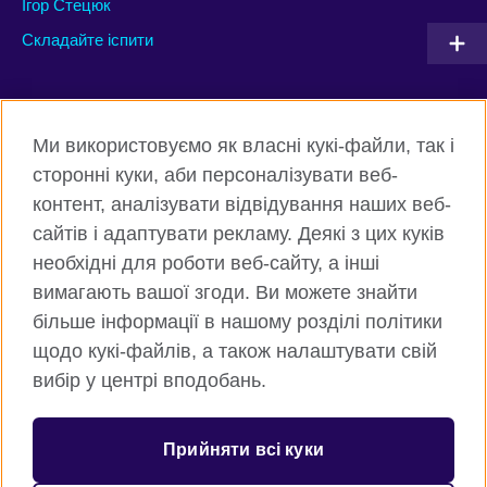
Ігор Стецюк
Складайте іспити
Connect with us
Ми використовуємо як власні кукі-файли, так і
Facebook
Twitter
сторонні куки, аби персоналізувати веб-
контент, аналізувати відвідування наших веб-
Instagram
Flickr
сайтів і адаптувати рекламу. Деякі з цих куків
TikTok
YouTube
необхідні для роботи веб-сайту, а інші
вимагають вашої згоди. Ви можете знайти
більше інформації в нашому розділі політики
щодо кукі-файлів, а також налаштувати свій
Всесвітня Британська Рада
вибір у центрі вподобань.
Приватність та умови користування
Куки
Прийняти всі куки
Карта сайту