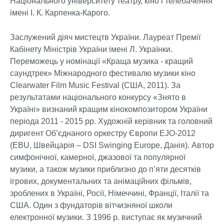
Національного університету театру, кіно і телебачення
імені І. К. Карпенка-Карого.
Заслужений діяч мистецтв України. Лауреат Премії
Кабінету Міністрів України імені Л. Українки.
Переможець у номінації «Краща музика - кращий
саундтрек» Міжнародного фестивалю музики кіно
Clearwater Film Music Festival (США, 2011). За
результатами національного конкурсу «Знято в
Україні» визнаний кращим кінокомпозитором України
періода 2011 - 2015 рр. Художній керівник та головний
диригент Об’єднаного оркестру Європи EJO-2012
(EBU, Швейцарія – DSI Swinging Europe, Данія). Автор
симфонічної, камерної, джазової та популярної
музики, а також музики приблизно до п’яти десятків
ігрових, документальних та анімаційних фільмів,
зроблених в Україні, Росії, Німеччині, Франції, Італії та
США. Один з фундаторів вітчизняної школи
електронної музики. З 1996 р. виступає як музичний