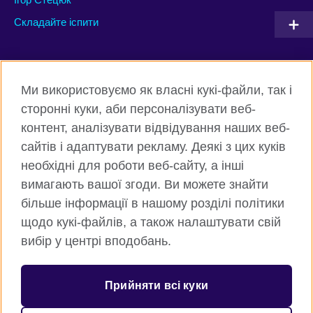
Складайте іспити
Connect with us
Ми використовуємо як власні кукі-файли, так і
Facebook
Twitter
сторонні куки, аби персоналізувати веб-
контент, аналізувати відвідування наших веб-
Instagram
Flickr
сайтів і адаптувати рекламу. Деякі з цих куків
TikTok
YouTube
необхідні для роботи веб-сайту, а інші
вимагають вашої згоди. Ви можете знайти
більше інформації в нашому розділі політики
щодо кукі-файлів, а також налаштувати свій
Всесвітня Британська Рада
вибір у центрі вподобань.
Приватність та умови користування
Куки
Прийняти всі куки
Карта сайту