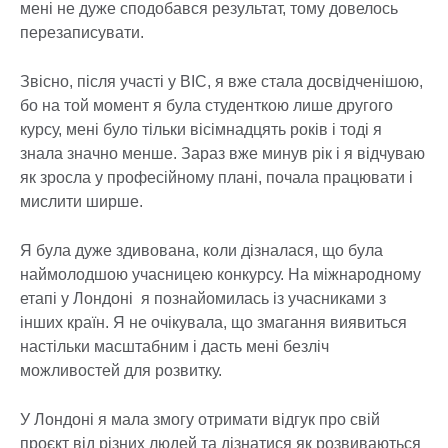
мені не дуже сподобався результат, тому довелось
перезаписувати.
Звісно, після участі у BIC, я вже стала досвідченішою,
бо на той момент я була студенткою лише другого
курсу, мені було тільки вісімнадцять років і тоді я
знала значно менше. Зараз вже минув рік і я відчуваю
як зросла у професійному плані, почала працювати і
мислити ширше.
Я була дуже здивована, коли дізналася, що була
наймолодшою учасницею конкурсу. На міжнародному
етапі у Лондоні я познайомилась із учасниками з
інших країн. Я не очікувала, що змагання виявиться
настільки масштабним і дасть мені безліч
можливостей для розвитку.
У Лондоні я мала змогу отримати відгук про свій
проєкт від різних людей та дізнатися як розвиваються