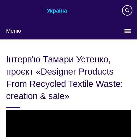
Skip
Україна
to
main
content
Меню
Choose
your
Інтерв'ю Тамари Устенко,
language
проєкт «Designer Products
From Recycled Textile Waste:
creation & sale»