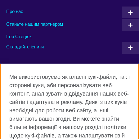
Про нас
Станьте нашим партнером
Ігор Стецюк
Складайте іспити
Connect with us
Ми використовуємо як власні кукі-файли, так і
Facebook
Twitter
сторонні куки, аби персоналізувати веб-
контент, аналізувати відвідування наших веб-
Instagram
Flickr
сайтів і адаптувати рекламу. Деякі з цих куків
TikTok
YouTube
необхідні для роботи веб-сайту, а інші
вимагають вашої згоди. Ви можете знайти
більше інформації в нашому розділі політики
щодо кукі-файлів, а також налаштувати свій
Всесвітня Британська Рада