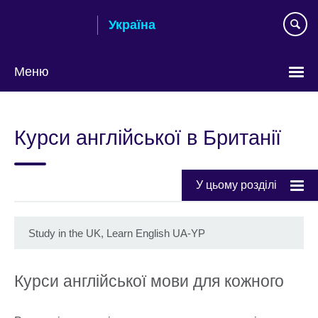
Skip
Україна
to
main
content
Меню
Choose
your
Курси англійської в Британії
language
У цьому розділі
Study in the UK, Learn English UA-YP
Курси англійської мови для кожного