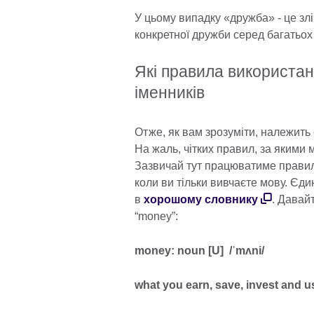
У цьому випадку «дружба» - це злі
конкретної дружби серед багатьох
Які правила використан
іменників
Отже, як вам зрозуміти, належить 
На жаль, чітких правил, за якими 
Зазвичай тут працюватиме правил
коли ви тільки вивчаєте мову. Єди
в
хорошому словнику
. Давай
“money”:
money: noun [U] /ˈmʌni/
what you earn, save, invest and us