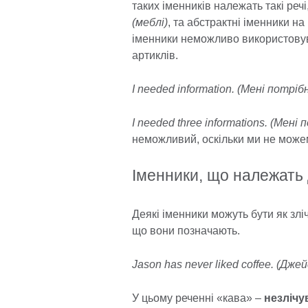
таких іменників належать такі речі
(меблі)
, та абстрактні іменники н
іменники неможливо використовув
артиклів.
I needed information. (Мені потріб
I needed three informations. (Мені
неможливий, оскільки ми не мож
Іменники, що належать 
Деякі іменники можуть бути як злі
що вони позначають.
Jason has never liked coffee. (Дже
У цьому реченні «кава» –
незлічу