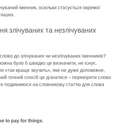
чуваний іменник, оскільки стосується окремої
 інших.
ня злічуваних та незлічуваних
слово до злічуваних чи незлічуваних іменників?
можна було б швидко це визначити, не існує.
о «так краще звучить», яке не дуже допоміжне,
ний точний спосіб це дізнатися – перевірити слово
те подивимося на словникову статтю для слова
e to pay for things.