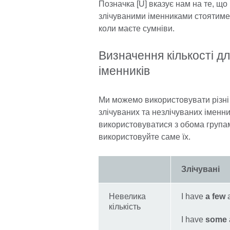
Позначка [U] вказує нам на те, що
злічуваними іменниками стоятиме 
коли маєте сумніви.
Визначення кількості дл
іменників
Ми можемо використовувати різні 
злічуваних та незлічуваних іменник
використовуватися з обома групам
використовуйте саме їх.
Злічувані
Невелика
I have
a few
a
кількість
I have
some