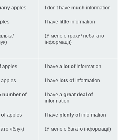
many
apples
I don't have
much
information
ples
I have
little
information
кілька/
(У мене є трохи/ небагато
ук)
інформації)
f
apples
I have
a lot of
information
apples
I have
lots of
information
e number of
I have
a great deal of
information
 of
apples
I have
plenty of
information
гато яблук)
(У мене є багато інформації)