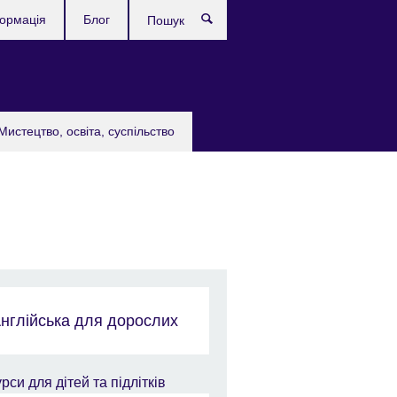
формація
Блог
Пошук
Мистецтво, освіта, суспільство
нглійська для дорослих