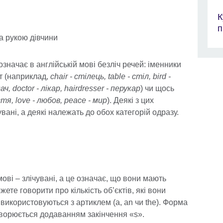
К
п
позначає в англійській мові безліч речей: іменники
т (наприклад,
chair - стілець, table - стіл, bird -
ач, doctor - лікар, hairdresser - перукар
) чи щось
тя, love - любов, peace - мир
). Деякі з цих
чувані, а деякі належать до обох категорій одразу.
є:
мові – злічувані, а це означає, що вони мають
ете говорити про кількість об’єктів, які вони
використовуються з артиклем (a, an чи the). Форма
ворюється додаванням закінчення «s».