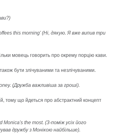
ави?)
coffees this morning' (Ні, дякую. Я вже випив три
кільки мовець говорить про окрему порцію кави.
 також бути злічуваними та незлічуваними.
money. (Дружба важливіша за гроші).
й, тому що йдеться про абстрактний концепт
ued Monica's the most. (З-поміж усіх його
нував дружбу з Монікою найбільше).