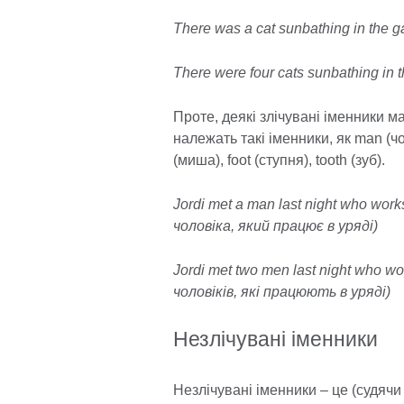
There was a cat sunbathing in the g
There were four cats sunbathing in
Проте, деякі злічувані іменники 
належать такі іменники, як man (чо
(миша), foot (ступня), tooth (зуб).
Jordi met a man last night who wor
чоловіка, який працює в уряді)
Jordi met two men last night who w
чоловіків, які працюють в уряді)
Незлічувані іменники
Незлічувані іменники – це (судячи