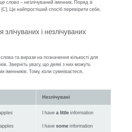
 це слово – незлічуваний іменник. Поряд зі
[C]. Це найпростіший спосіб перевірити себе,
я злічуваних і незлічуваних
слова та вирази на позначення кількості для
ів. Зверніть увагу, що деякі з них можуть
и іменників. Тому, коли сумніваєтеся,
Незлічувані
pples
I have
a little
information
apples
I have
some
information