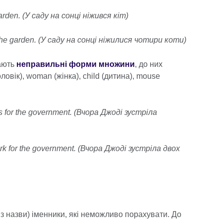
arden. (У саду на сонці ніжився кіт)
 the garden. (У саду на сонці ніжилися чотири коти)
мають
неправильні форми множини
, до них
ловік), woman (жінка), child (дитина), mouse
ks for the government. (Вчора Джоді зустріла
ork for the government. (Вчора Джоді зустріла двох
 з назви) іменники, які неможливо порахувати. До