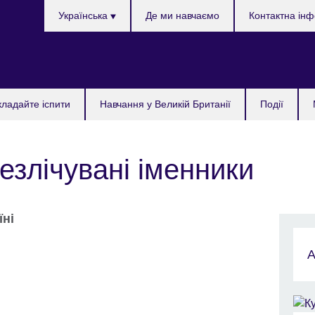
Choose
Українська
Де ми навчаємо
Контактна ін
your
language
кладайте іспити
Навчання у Великій Британії
Події
незлічувані іменники
їні
А