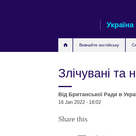
Skip
to
main
Україна
content
Вивчайте англійську
С
Злічувані та 
Від
Британської Ради в Укра
16 Jan 2022 - 18:02
Share this