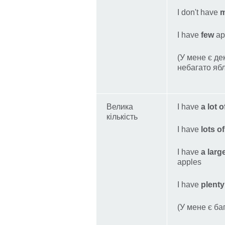
I don't have
I have
few
ap
(У мене є де
небагато ябл
Велика
I have
a lot o
кількість
I have
lots of
I have
a larg
apples
I have
plenty
(У мене є ба