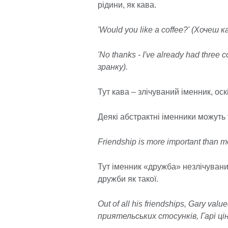
рідини, як кава.
'Would you like a coffee?' (Хочеш к
'No thanks - I've already had three 
зранку).
Тут кава – злічуваний іменник, ос
Деякі абстрактні іменники можуть
Friendship is more important than 
Тут іменник «дружба» незлічувани
дружби як такої.
Out of all his friendships, Gary val
приятельських стосунків, Гарі ці