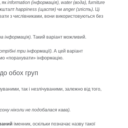
, як
information (інформація), water (вода), furniture
а кшталт
happiness (щастя)
чи
anger (злість)
. Ці
ати з числівниками, вони використовуються без
на інформація).
Такий варіант можливий.
 потрібні три інформації).
А цей варіант
емо «порахувати» інформацію.
до обох груп
чуваними, так і незлічуваними, залежно від того,
йсону ніколи не подобалася кава).
ваний
іменник, оскільки позначає назву такої