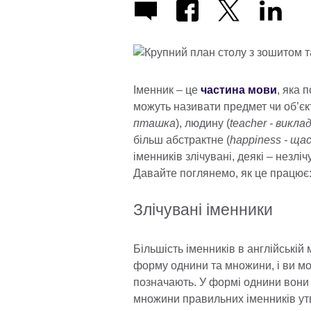
Іменник – це
частина мови
, яка 
можуть називати предмет чи об’єк
пташка
), людину (
teacher - виклад
більш абстрактне (
happiness - щас
іменників злічувані, деякі – незлі
Давайте поглянемо, як це працю
Злічувані іменники
Більшість іменників в англійській 
форму однини та множини, і ви мож
позначають. У формі однини вони 
множини правильних іменників ут