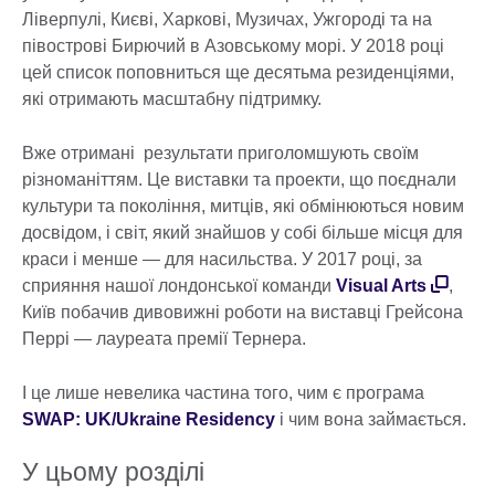
Ліверпулі, Києві, Харкові, Музичах, Ужгороді та на
півострові Бирючий в Азовському морі. У 2018 році
цей список поповниться ще десятьма резиденціями,
які отримають масштабну підтримку.
Вже отримані результати приголомшують своїм
різноманіттям. Це виставки та проекти, що поєднали
культури та покоління, митців, які обмінюються новим
досвідом, і світ, який знайшов у собі більше місця для
краси і менше — для насильства. У 2017 році, за
сприяння нашої лондонської команди
Visual Arts
,
Київ побачив дивовижні роботи на виставці Грейсона
Перрі — лауреата премії Тернера.
І це лише невелика частина того, чим є програма
SWAP: UK/Ukraine Residency
і чим вона займається.
У цьому розділі