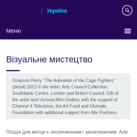
Skip
Україна
to
main
content
Меню
Choose
your
Візуальне мистецтво
language
Grayson Perry "
The Adoration of the Cage Fighters
"
(detail) 2012 © the artist. Arts Council Collection,
Southbank Centre, London and British Council. Gift of
the artist and Victoria Miro Gallery with the support of
Channel 4 Television, the Art Fund and Sfumato
Foundation with additional support from Alix Partners.
Пошук для митця є нескінченним і захоплюючим. Але