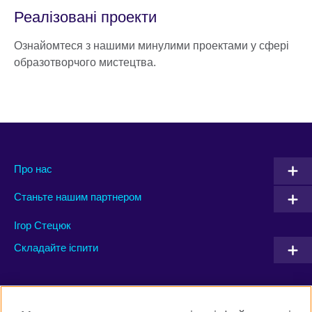
Реалізовані проекти
Ознайомтеся з нашими минулими проектами у сфері
образотворчого мистецтва.
Про нас
Станьте нашим партнером
Ігор Стецюк
Складайте іспити
Connect with us