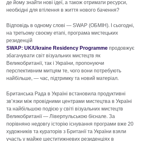
де йому знайти нові ідеї, а також отримати ресурси,
необхідні для втілення в життя нового бачення?
Відповідь в одному слові — SWAP (ОБМІН). І сьогодні,
на третьому своєму етапі, програма мистецьких
резиденцій
SWAP: UK/Ukraine Residency Programme
продовжує
збагачувати світ візуальних мистецтв як
Великобританії, так і України, пропонуючи
перспективним митцям те, чого вони потребують
найбільше, — час, підтримку та новий матеріал.
Британська Рада в Україні встановила продуктивні
зв’язки між провідними центрами мистецтва в Україні
та найбільшою подією у світі візуальних мистецтв
Великобританії — Ліверпульською бієнале. За
порівняно недовгу історію існування програми вже 20
художників та кураторів з Британії та України взяли
участь у майже шеститижневих резиденціях в