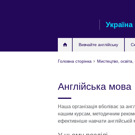
Skip
to
main
Україна
content
Вивчайте англійську
С
Головна сторінка
Мистецтво, освіта,
Англійська мова
Наша організація вболіває за англі
нашим курсам, методичним реком
ефективніше навчати англійській 