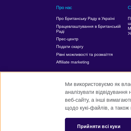
Про нас
С
Про Британську Раду в Україні
П
ш
Працевлаштування в Британській
М
Раді
У
Прес-центр
Подати скаргу
Рівні можливості та розмаїття
Affiliate marketing
Ми використовуємо як власн
аналізувати відвідування н
веб-сайту, а інші вимагаю
щодо кукі-файлів, а також
Всесвітня Британська Рада
Приват
Прийняти всі куки
© 2026 British Council