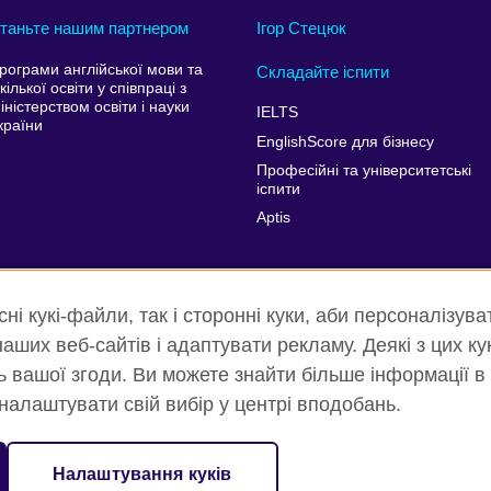
таньте нашим партнером
Ігор Стецюк
рограми англійської мови та
Складайте іспити
кілької освіти у співпраці з
іністерством освіти і науки
IELTS
країни
EnglishScore для бізнесу
Професійні та університетські
іспити
Aptis
і кукі-файли, так і сторонні куки, аби персоналізува
аших веб-сайтів і адаптувати рекламу. Деякі з цих ку
ть вашої згоди. Ви можете знайти більше інформації в
 налаштувати свій вибір у центрі вподобань.
ність та умови користування
Куки
Карта сайту
Налаштування куків