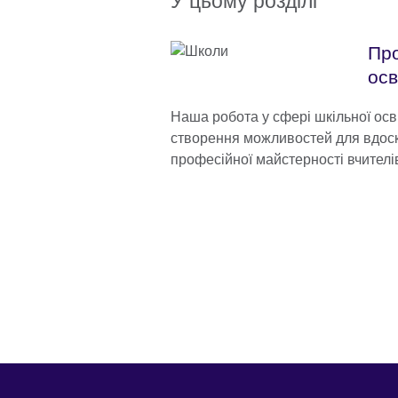
У цьому розділі
Про
осв
Наша робота у сфері шкільної ос
створення можливостей для вдос
професійної майстерності вчителів