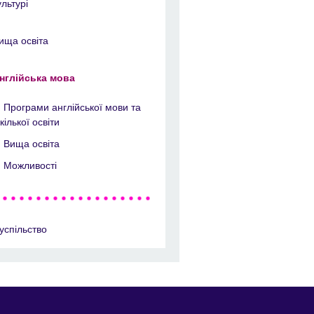
ультурі
ища освіта
нглійська мова
Програми англійської мови та
кілької освіти
Вища освіта
Можливості
успільство