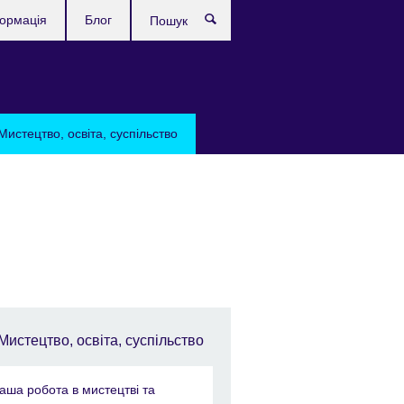
формація
Блог
Пошук
Мистецтво, освіта, суспільство
Мистецтво, освіта, суспільство
аша робота в мистецтві та