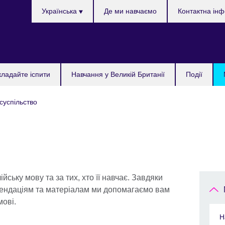
Choose
Українська
Де ми навчаємо
Контактна ін
your
language
кладайте іспити
Навчання у Великій Британії
Події
 суспільство
йську мову та за тих, хто її навчає. Завдяки
ендаціям та матеріалам ми допомагаємо вам
мові.
Н