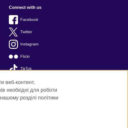
Connect with us
Facebook
Twitter
Instagram
Flickr
TikTok
YouTube
ти веб-контент,
ків необхідні для роботи
 нашому розділі політики