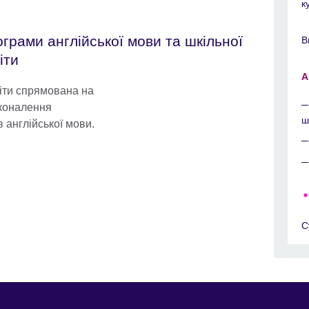
к
грами англійської мови та шкільної
В
іти
А
віти спрямована на
коналення
ш
 англійської мови.
С