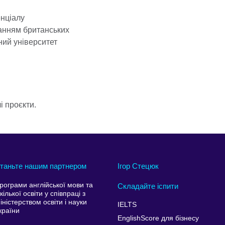
енціалу
нанням британських
ний університет
і проєкти.
таньте нашим партнером
Ігор Стецюк
рограми англійської мови та
Складайте іспити
кілької освіти у співпраці з
іністерством освіти і науки
IELTS
країни
EnglishScore для бізнесу