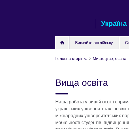
Skip
to
main
Україна
content
Вивчайте англійську
С
Головна сторінка
Мистецтво, освіта,
Вища освіта
Наша робота у вищій освіті спрям
українських університетах, розвит
міжнародних університетських пар
мобільності студентів, підвищенн