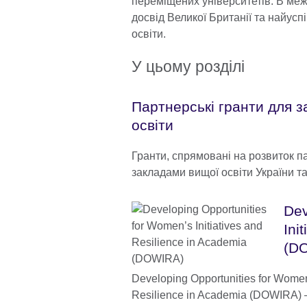
переміщених університетів. В ме
досвід Великої Британії та найусп
освіти.
У цьому розділі
Партнерські гранти для з
освіти
Гранти, спрямовані на розвиток п
закладами вищої освіти України та
Dev
Ini
(D
Developing Opportunities for Women’
Resilience in Academia (DOWIRA) 