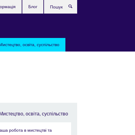
формація
Блог
Пошук
Мистецтво, освіта, суспільство
Мистецтво, освіта, суспільство
аша робота в мистецтві та