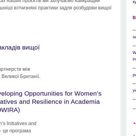
жах наших проєктів ми залучаємо найкращий
к
ішніші вітчизняні практики задля розбудови вищої
В
з
акладів вищої
W
i
артнерств між
р
 Великої Британії.
у
eloping Opportunities for Women’s
tiatives and Resilience in Academia
OWIRA)
s Initiatives and
– це програма