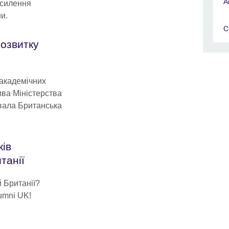
А
осилення
и.
С
озвитку
академічних
ива Міністерства
зувала Британська
ків
танії
й Британії?
umni UK!