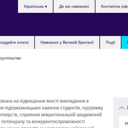
Choose
Українська
Де ми навчаємо
Контактна ін
your
language
кладайте іспити
Навчання у Великій Британії
Події
 суспільство
ована на підвищення якості викладання в
ок підприємницьких навичок студентів, підтримку
тнерств, сприяння міжрегіональній академічній
я потенціалу та конкурентоспроможності
Н