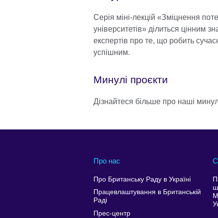
Серія міні-лекцій «Зміцнення пот
університетів» ділиться цінним з
експертів про те, що робить сучас
успішним.
Минулі проєкти
Дізнайтеся більше про наші минул
Про нас
С
Про Британську Раду в Україні
П
ш
Працевлаштування в Британській
М
Раді
У
Прес-центр