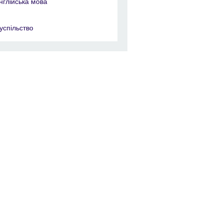
нглійська мова
успільство