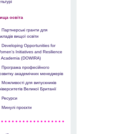
ультурі
ища освіта
Партнерські гранти для
акладів вищої освіти
Developing Opportunities for
omen’s Initiatives and Resilience
n Academia (DOWIRA)
Програма професійного
озвитку академічних менеджерів
Можливості для випускників
ніверситетів Великої Британії
Ресурси
Минулі проєкти