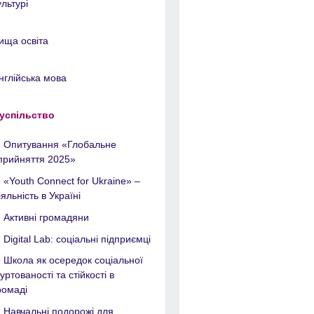
ультурі
ища освіта
нглійська мова
успільство
Опитування «Глобальне
прийняття 2025»
«Youth Connect for Ukraine» –
іяльність в Україні
Активні громадяни
Digital Lab: соціальні підприємці
Школа як осередок соціальної
гуртованості та стійкості в
ромаді
Навчальні подорожі для