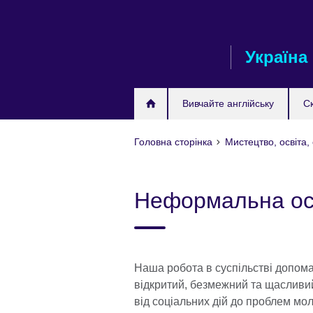
Skip
to
main
Україна
content
Вивчайте англійську
С
Головна сторінка
Мистецтво, освіта,
Неформальна ос
Наша робота в суспільстві допом
відкритий, безмежний та щасливий 
від соціальних дій до проблем мол