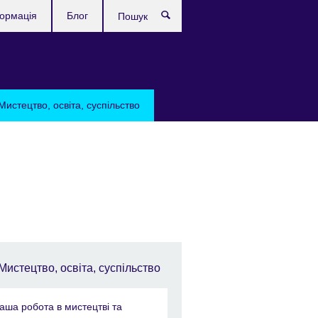
формація
Блог
Пошук
Мистецтво, освіта, суспільство
Мистецтво, освіта, суспільство
аша робота в мистецтві та