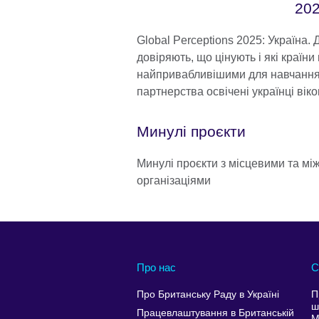
20
Global Perceptions 2025: Україна. 
довіряють, що цінують і які країн
найпривабливішими для навчання
партнерства освічені українці віко
Минулі проєкти
Минулі проєкти з місцевими та м
організаціями
Про нас
С
Про Британську Раду в Україні
П
ш
Працевлаштування в Британській
М