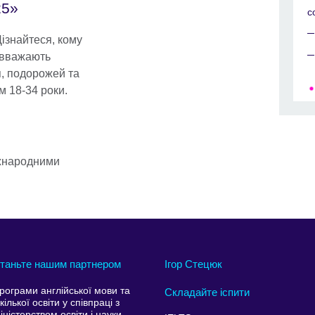
25»
с
Дізнайтеся, кому
и вважають
, подорожей та
м 18-34 роки.
іжнародними
таньте нашим партнером
Ігор Стецюк
рограми англійської мови та
Складайте іспити
кілької освіти у співпраці з
іністерством освіти і науки