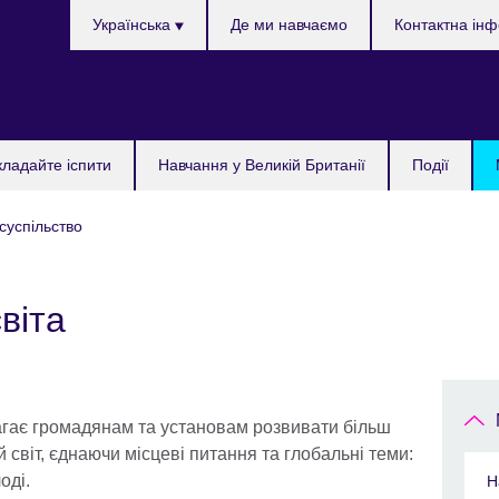
Choose
Українська
Де ми навчаємо
Контактна ін
your
language
кладайте іспити
Навчання у Великій Британії
Події
 суспільство
віта
агає громадянам та установам розвивати більш
світ, єднаючи місцеві питання та глобальні теми:
оді.
Н