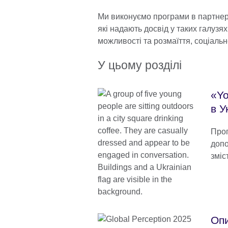
Ми виконуємо програми в партнер
які надають досвід у таких галузя
можливості та розмаїття, соціаль
У цьому розділі
«Yo
в У
Прог
допо
зміс
Опи