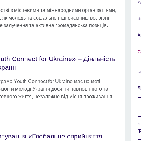
к
стві з місцевими та міжнародними організаціями,
х, як молодь та соціальне підприємництво, рівні
В
не залучення та активна громадянська позиція.
А
С
uth Connect for Ukraine» – Діяльність
країні
с
рама Youth Connect for Ukraine має на меті
Д
могти молоді України досягти повноцінного та
товного життя, незалежно від місця проживання.
з
г
тування «Глобальне сприйняття